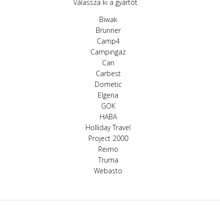
Válassza ki a gyártót
Biwak
Brunner
Camp4
Campingaz
Can
Carbest
Dometic
Elgena
GOK
HABA
Holliday Travel
Project 2000
Reimo
Truma
Webasto