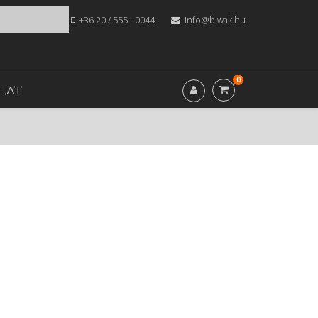
+36 20 / 555 - 0044
info@biwak.hu
0
LAT