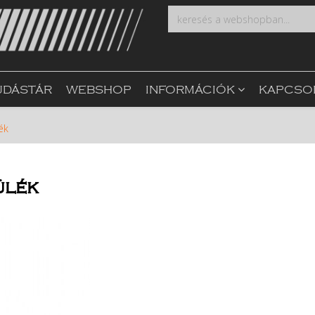
UDÁSTÁR
WEBSHOP
INFORMÁCIÓK
KAPCSO
ék
ülék