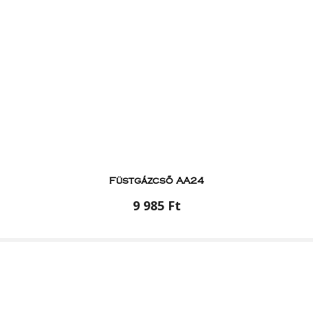
Füstgázcső AA24
9 985 Ft