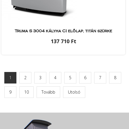
Truma S 3004 kályha CI előlap, titán szürke
137 710 Ft
1
2
3
4
5
6
7
8
9
10
Tovább
Utolsó