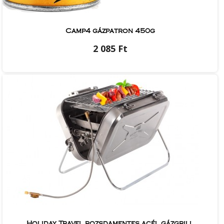
Camp4 gázpatron 450g
2 085 Ft
Holiday Travel rozsdamentes acél gázgrill