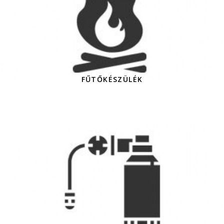
FŰTŐKÉSZÜLÉK