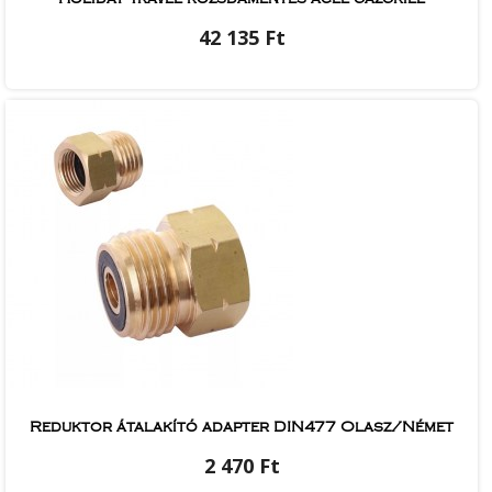
42 135 Ft
Reduktor átalakító adapter DIN477 Olasz/Német
2 470 Ft