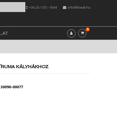
+36 20 / 555 - 0044
info@biwak.hu
0
LAT
Truma kályhákhoz
• 30090-00077