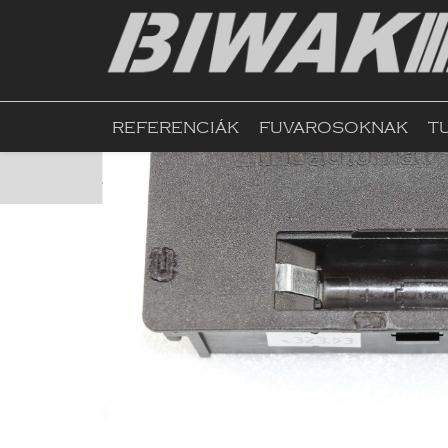
REFERENCIÁK
FUVAROSOKNAK
T
Kezdőlap
Webshop
Fűtés, Bojler, Gázkészül