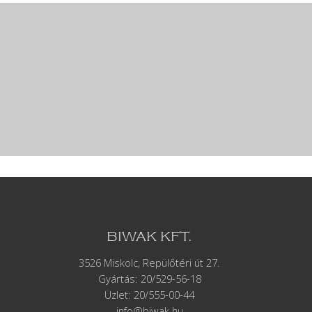
BIWAK KFT.
3526 Miskolc, Repülőtéri út 27.
Gyártás:
20/529-56-18
Üzlet: 20/555-00-44
info@biwak.hu