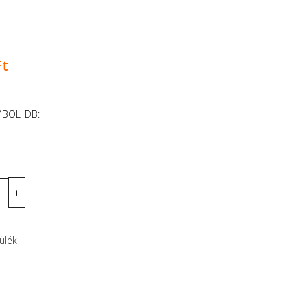
Ft
MBOL_DB:
ülék