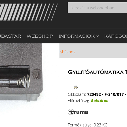
UDÁSTÁR
WEBSHOP
INFORMÁCIÓK
KAPCSO
ék
Gyujtóautómatika Truma kályhákhoz
Gyujtóautómatika 
Cikkszám:
720492 • F-310/017 
Előrhetőség:
Raktáron
Termék súlya: 0.23 KG