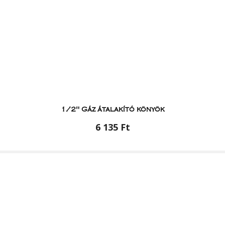
1/2" Gáz átalakító könyök
6 135 Ft