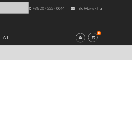
+36 20 / 555 - 0044
info@biwak.hu
0
LAT