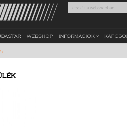
UDÁSTÁR
WEBSHOP
INFORMÁCIÓK
KAPCSO
ék
ülék