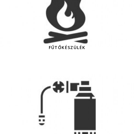
FŰTŐKÉSZÜLÉK