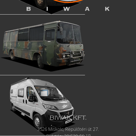
BIWAK KFT.
3526 Miskolc, Repülőtéri út 27.
Gyártás:
20/529-56-18