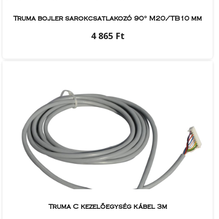
Truma bojler sarokcsatlakozó 90° M20/TB10 mm
4 865 Ft
Truma C kezelőegység kábel 3m