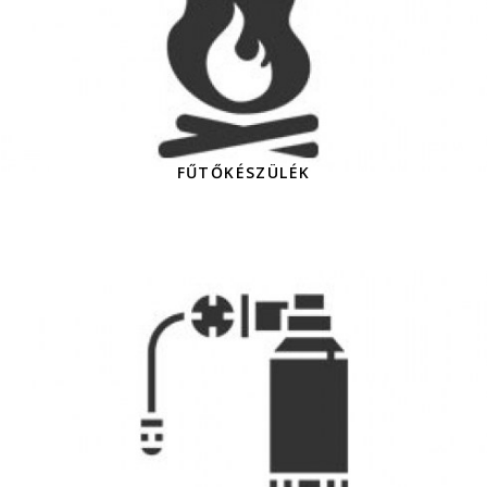
FŰTŐKÉSZÜLÉK