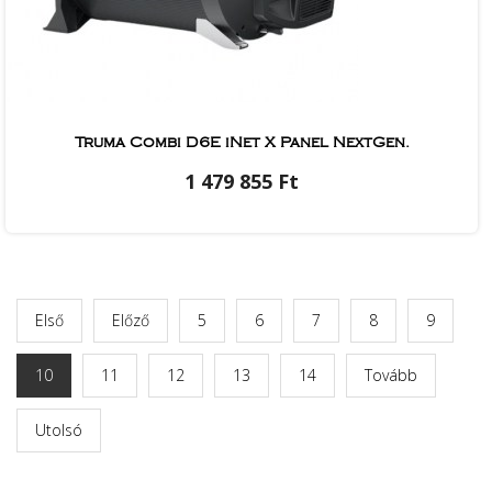
Truma Combi D6E iNet X Panel NextGen.
1 479 855 Ft
Első
Előző
5
6
7
8
9
10
11
12
13
14
Tovább
Utolsó