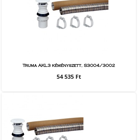
Truma AKL3 kéményszett, S3004/3002
54 535 Ft