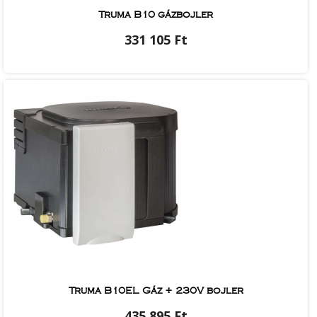
Truma B10 gázbojler
331 105 Ft
Truma B10EL Gáz + 230V bojler
435 895 Ft