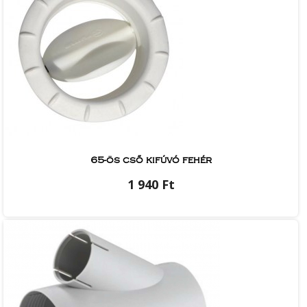
65-ös cső kifúvó fehér
1 940 Ft