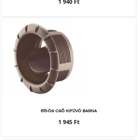
1 940 Ft
65-ös cső kifúvó barna
1 945 Ft