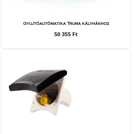
Gyujtóautómatika Truma kályhákhoz
50 355 Ft