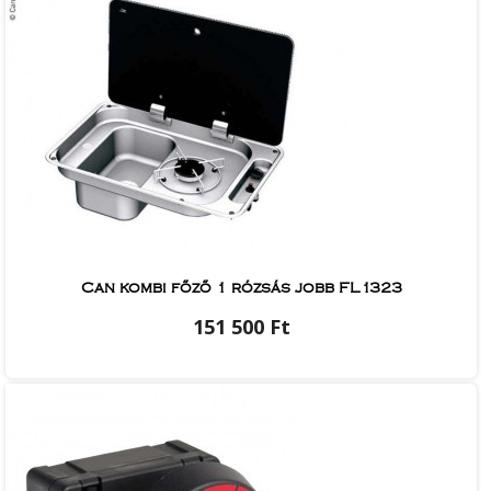
Can kombi főző 1 rózsás jobb FL1323
151 500 Ft