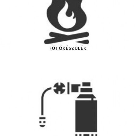
FŰTŐKÉSZÜLÉK