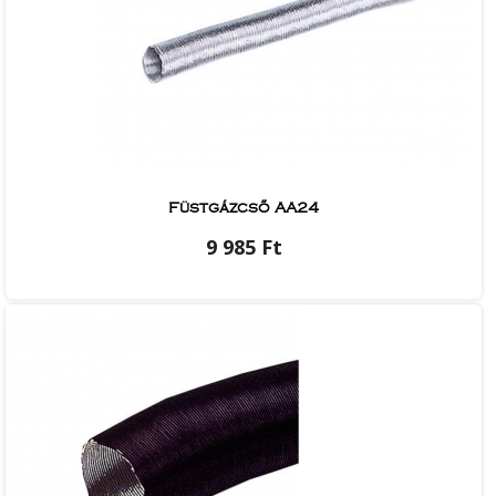
Füstgázcső AA24
9 985 Ft