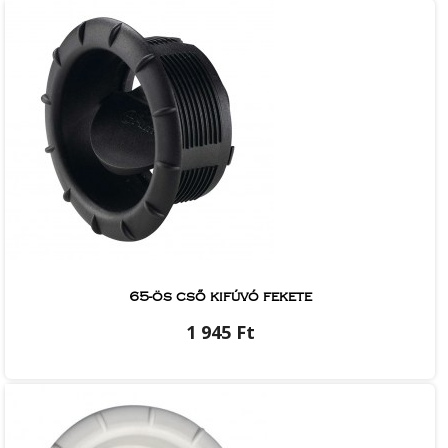
65-ös cső kifúvó fekete
1 945 Ft