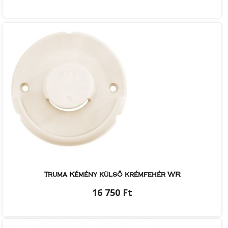
Truma Kémény külső krémfehér WR
16 750 Ft