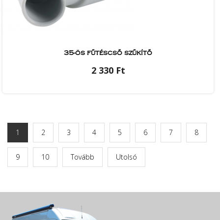
35-ös fűtéscső szűkítő
2 330 Ft
1
2
3
4
5
6
7
8
9
10
Tovább
Utolsó