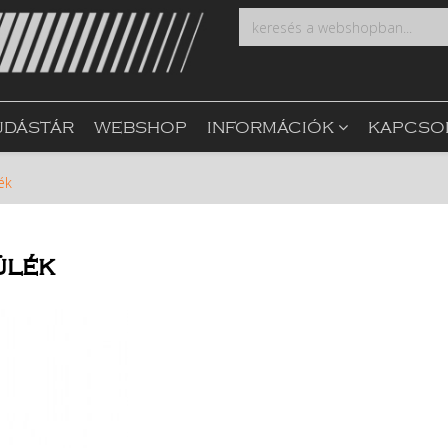
UDÁSTÁR
WEBSHOP
INFORMÁCIÓK
KAPCSO
ék
ülék