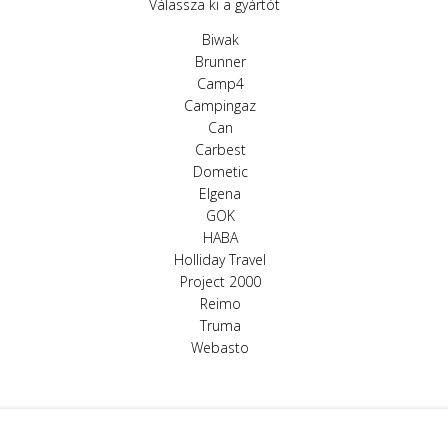
Válassza ki a gyártót
Biwak
Brunner
Camp4
Campingaz
Can
Carbest
Dometic
Elgena
GOK
HABA
Holliday Travel
Project 2000
Reimo
Truma
Webasto