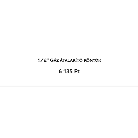
1/2" Gáz átalakító könyök
6 135 Ft