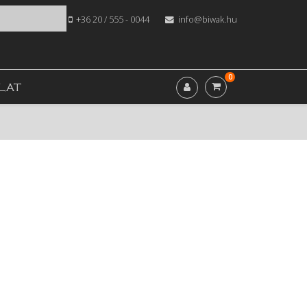
+36 20 / 555 - 0044
info@biwak.hu
0
LAT