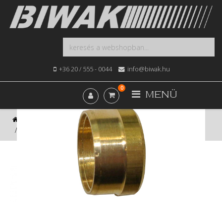
+36 20 / 555 - 0044
info@biwak.hu
0
MENÜ
Kezdőlap
Webshop
Fűtés, Bojler, Gázkészülék
10-es roppantógyűrű 10db