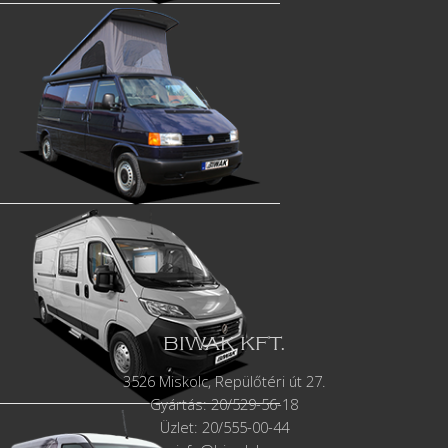
BIWAK KFT.
3526 Miskolc, Repülőtéri út 27.
Gyártás:
20/529-56-18
Üzlet: 20/555-00-44