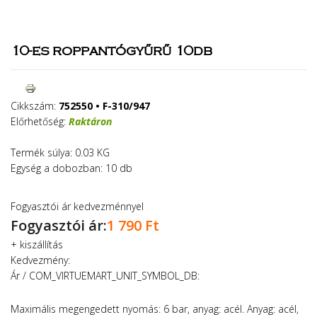
10-es roppantógyűrű 10db
Cikkszám:
752550 • F-310/947
Előrhetőség:
Raktáron
Termék súlya: 0.03 KG
Egység a dobozban: 10 db
Fogyasztói ár kedvezménnyel
Fogyasztói ár:
1 790 Ft
+
kiszállítás
Kedvezmény:
Ár / COM_VIRTUEMART_UNIT_SYMBOL_DB:
Maximális megengedett nyomás: 6 bar, anyag: acél. Anyag: acél,