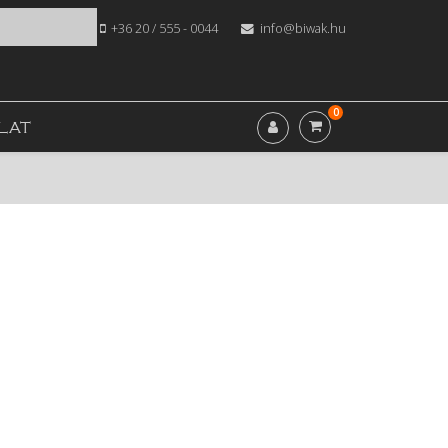
+36 20 / 555 - 0044
info@biwak.hu
0
LAT