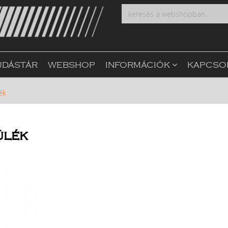
UDÁSTÁR
WEBSHOP
INFORMÁCIÓK
KAPCSO
ék
ülék