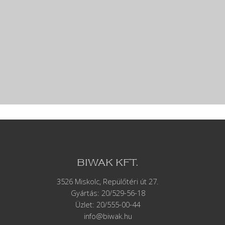
BIWAK KFT.
3526 Miskolc, Repülőtéri út 27.
Gyártás:
20/529-56-18
Üzlet: 20/555-00-44
info@biwak.hu