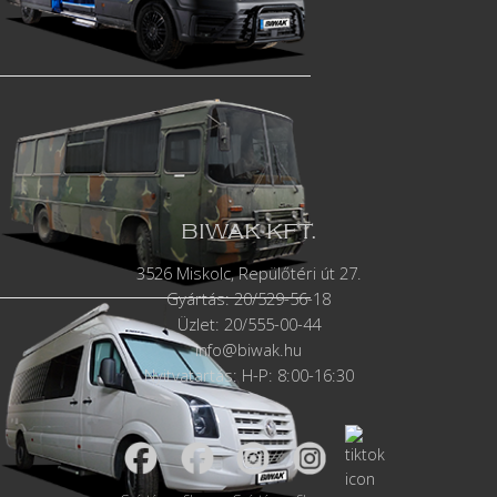
BIWAK KFT.
3526 Miskolc, Repülőtéri út 27.
Gyártás:
20/529-56-18
Üzlet: 20/555-00-44
info@biwak.hu
Nyitvatartás: H-P: 8:00-16:30