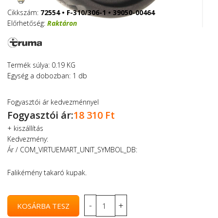
Cikkszám:
72554 • F-310/306-1 • 39050-00464
Előrhetőség:
Raktáron
Termék súlya: 0.19 KG
Egység a dobozban: 1 db
Fogyasztói ár kedvezménnyel
Fogyasztói ár:
18 310 Ft
+
kiszállítás
Kedvezmény:
Ár / COM_VIRTUEMART_UNIT_SYMBOL_DB:
Falikémény takaró kupak.