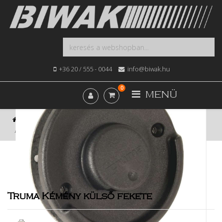
+36 20 / 555 - 0044
info@biwak.hu
0
MENÜ
Kezdőlap
Webshop
Fűtés, Bojler, Gázkészülék
Truma Kémény külső fekete
Truma Kémény külső fekete