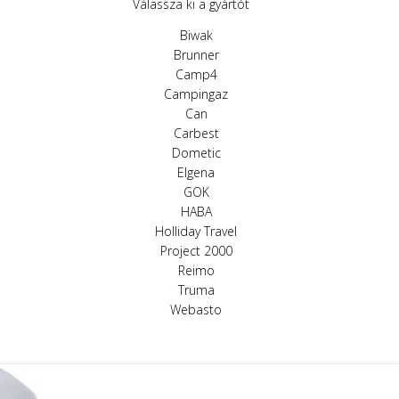
Válassza ki a gyártót
Biwak
Brunner
Camp4
Campingaz
Can
Carbest
Dometic
Elgena
GOK
HABA
Holliday Travel
Project 2000
Reimo
Truma
Webasto