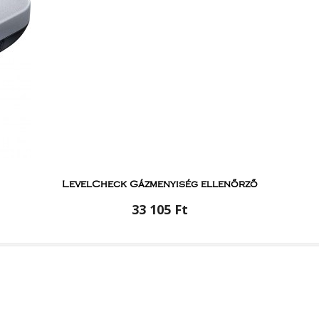
LevelCheck Gázmenyiség ellenőrző
33 105 Ft