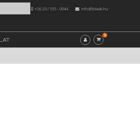
+36 20 / 555 - 0044
info@biwak.hu
0
LAT