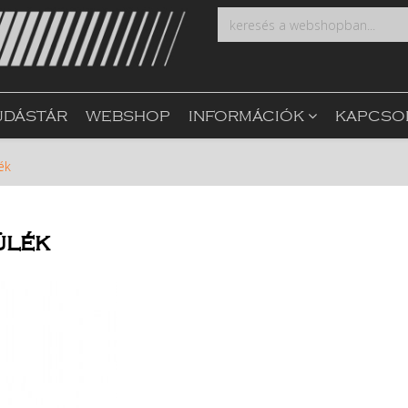
UDÁSTÁR
WEBSHOP
INFORMÁCIÓK
KAPCSO
ék
ülék