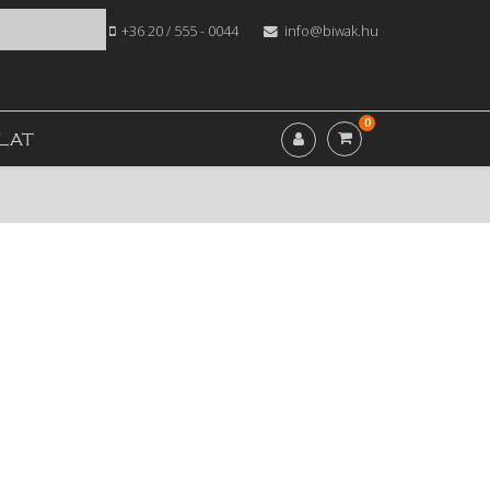
+36 20 / 555 - 0044
info@biwak.hu
0
LAT