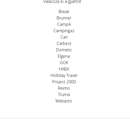
Válassza ki a gyártót
Biwak
Brunner
Camp4
Campingaz
Can
Carbest
Dometic
Elgena
GOK
HABA
Holliday Travel
Project 2000
Reimo
Truma
Webasto