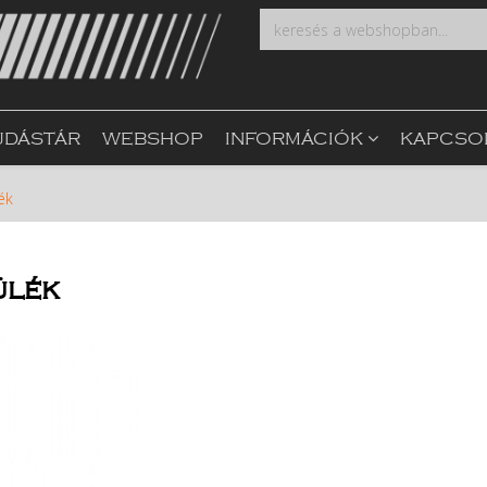
UDÁSTÁR
WEBSHOP
INFORMÁCIÓK
KAPCSO
ék
ülék