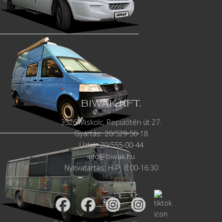
BIWAK KFT.
3526 Miskolc, Repülőtéri út 27.
Gyártás:
20/529-56-18
Üzlet: 20/555-00-44
info@biwak.hu
Nyitvatartás: H-P: 8:00-16:30