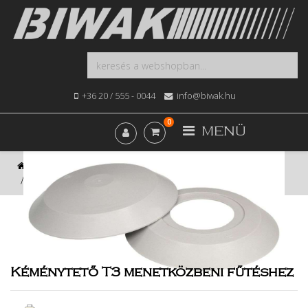
+36 20 / 555 - 0044
info@biwak.hu
0
MENÜ
Kezdőlap
Webshop
Fűtés, Bojler, Gázkészülék
Kéménytető T3 menetközbeni fűtéshez
Kéménytető T3 menetközbeni fűtéshez