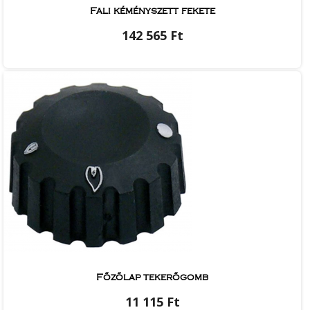
Fali kéményszett fekete
142 565 Ft
Főzőlap tekerőgomb
11 115 Ft