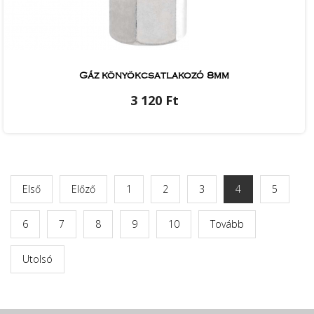
Gáz könyökcsatlakozó 8mm
3 120 Ft
Első
Előző
1
2
3
4
5
6
7
8
9
10
Tovább
Utolsó