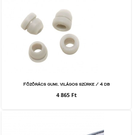
Főzőrács gumi, világos szürke / 4 db
4 865 Ft