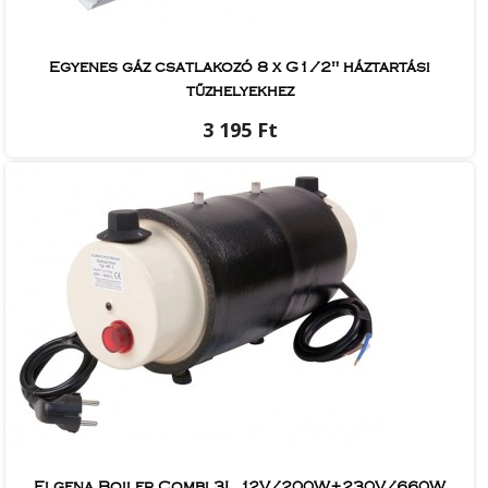
Egyenes gáz csatlakozó 8 x G1/2" háztartási
tűzhelyekhez
3 195 Ft
Elgena Boiler Combi 3L 12V/200W+230V/660W