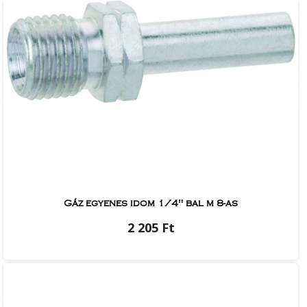
Gáz egyenes idom 1/4" bal m 8-as
2 205 Ft