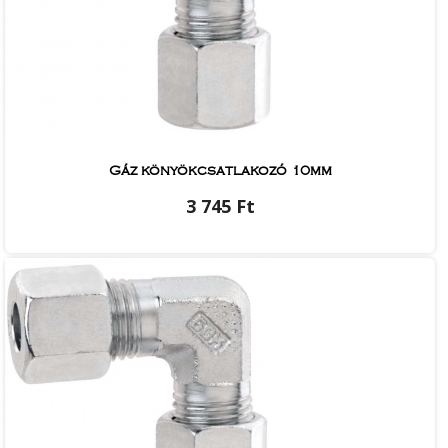
Gáz könyökcsatlakozó 10mm
3 745 Ft