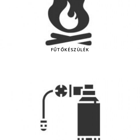
FŰTŐKÉSZÜLÉK