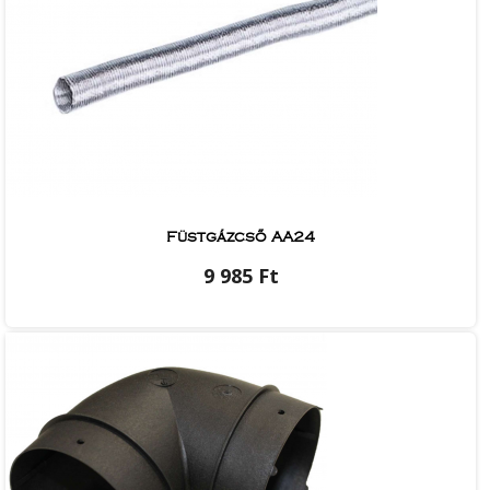
Füstgázcső AA24
9 985 Ft