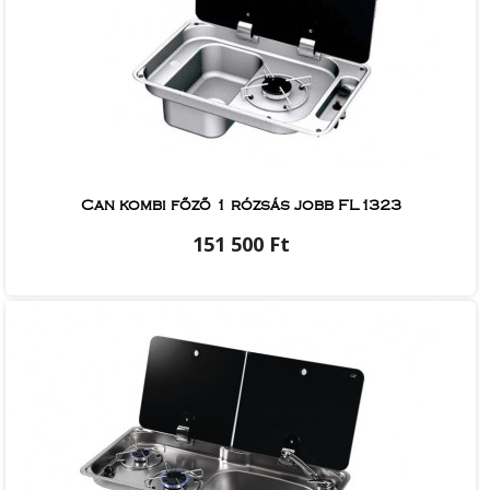
Can kombi főző 1 rózsás jobb FL1323
151 500 Ft