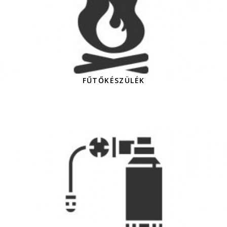
FŰTŐKÉSZÜLÉK