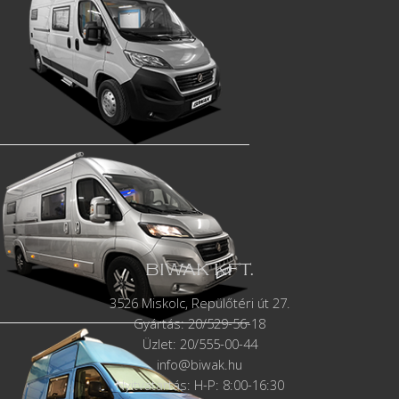
BIWAK KFT.
3526 Miskolc, Repülőtéri út 27.
Gyártás:
20/529-56-18
Üzlet: 20/555-00-44
info@biwak.hu
Nyitvatartás: H-P: 8:00-16:30