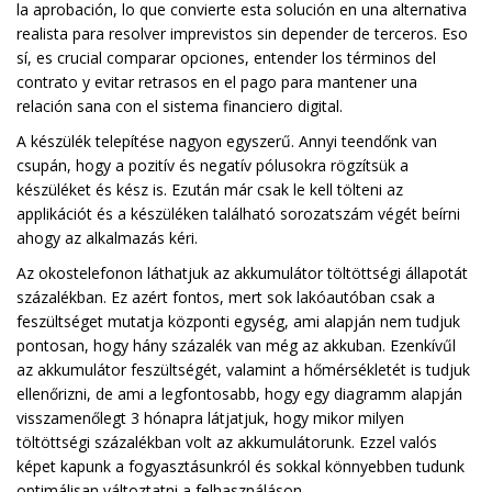
la aprobación, lo que convierte esta solución en una alternativa
realista para resolver imprevistos sin depender de terceros. Eso
sí, es crucial comparar opciones, entender los términos del
contrato y evitar retrasos en el pago para mantener una
relación sana con el sistema financiero digital.
A készülék telepítése nagyon egyszerű. Annyi teendőnk van
csupán, hogy a pozitív és negatív pólusokra rögzítsük a
készüléket és kész is. Ezután már csak le kell tölteni az
applikációt és a készüléken található sorozatszám végét beírni
ahogy az alkalmazás kéri.
Een casino zorgt voor directe toegang tot je winsten. Veel spelers
Az okostelefonon láthatjuk az akkumulátor töltöttségi állapotát
uitbetaling
százalékban. Ez azért fontos, mert sok lakóautóban csak a
voor gemak.
feszültséget mutatja központi egység, ami alapján nem tudjuk
pontosan, hogy hány százalék van még az akkuban. Ezenkívűl
az akkumulátor feszültségét, valamint a hőmérsékletét is tudjuk
ellenőrizni, de ami a legfontosabb, hogy egy diagramm alapján
visszamenőlegt 3 hónapra látjatjuk, hogy mikor milyen
töltöttségi százalékban volt az akkumulátorunk. Ezzel valós
képet kapunk a fogyasztásunkról és sokkal könnyebben tudunk
optimálisan változtatni a felhasználáson.