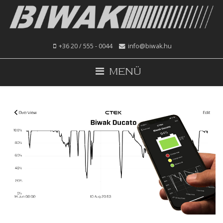
+36 20 / 555 - 0044
info@biwak.hu
MENÜ