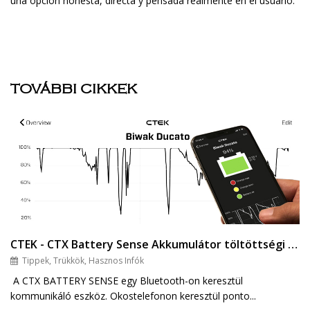
una opción honesta, directa y pensada realmente en el usuario.
TOVÁBBI CIKKEK
CTEK - CTX Battery Sense Akkumulátor töltöttségi állapot visszajelző
Tippek, Trükkök, Hasznos Infók
A CTX BATTERY SENSE egy Bluetooth-on keresztül
kommunikáló eszköz. Okostelefonon keresztül ponto...