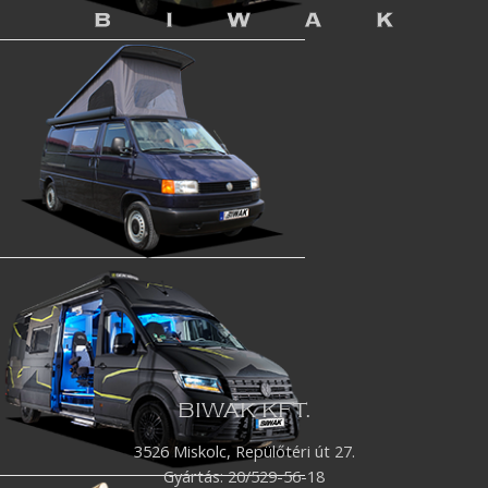
BIWAK KFT.
3526 Miskolc, Repülőtéri út 27.
Gyártás:
20/529-56-18