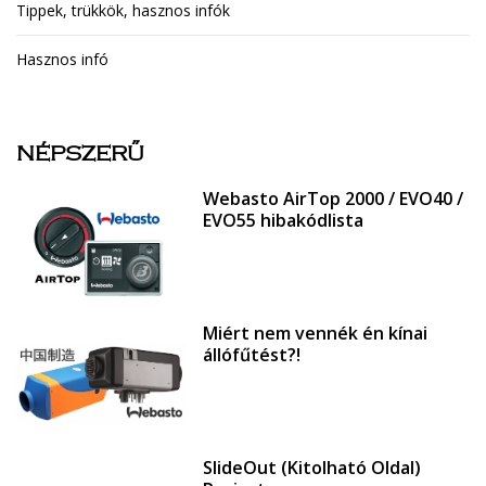
Tippek, trükkök, hasznos infók
Hasznos infó
NÉPSZERŰ
Webasto AirTop 2000 / EVO40 /
EVO55 hibakódlista
Miért nem vennék én kínai
állófűtést?!
SlideOut (Kitolható Oldal)