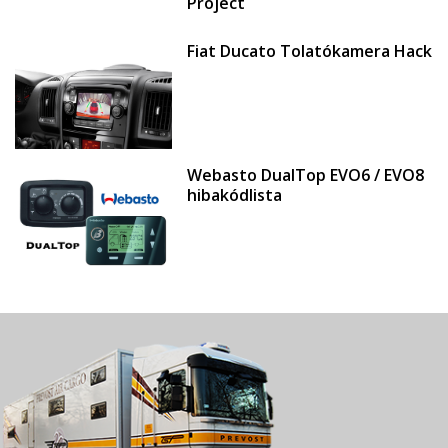
Project
Fiat Ducato Tolatókamera Hack
Webasto DualTop EVO6 / EVO8
hibakódlista