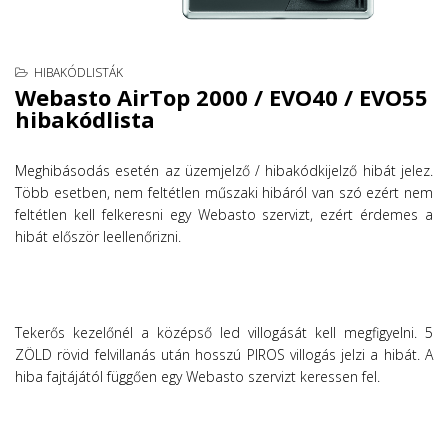
HIBAKÓDLISTÁK
Webasto AirTop 2000 / EVO40 / EVO55
hibakódlista
Meghibásodás esetén az üzemjelző / hibakódkijelző hibát jelez.
Több esetben, nem feltétlen műszaki hibáról van szó ezért nem
feltétlen kell felkeresni egy Webasto szervizt, ezért érdemes a
hibát először leellenőrizni.
Tekerős kezelőnél a középső led villogását kell megfigyelni. 5
ZÖLD rövid felvillanás után hosszú PIROS villogás jelzi a hibát. A
hiba fajtájától függően egy Webasto szervizt keressen fel.