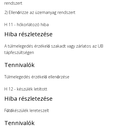
rendszert
2) Ellenőrizze az üzemanyag rendszert
H 11 - hőkorlátozó hiba
Hiba részletezése
A túlmelegedés érzékelő szakadt vagy zárlatos az UB
tápfeszültségen
Tennivalók
Túlmelegedés érzékelő ellenőrzése
H 12 - készülék letiltott
Hiba részletezése
Fűtőkészülék lereteszelt
Tennivalók