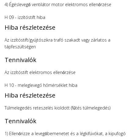
4) Égéslevegő ventilátor motor elektromos ellenőrzése
H 09 - izzítóstift hiba
Hiba részletezése
Az izzítóstift/gyújtószikra trafó szakadt vagy zárlatos a
tápfeszültségen
Tennivalók
Az izzítóstift elektromos ellenőrzése
H 10 - meleglevegő hőmérséklet hiba
Hiba részletezése
Túlmelegedés reteszelés kioldott (fűtés túlmelegedés)
Tennivalók
1) Ellenőrizze a levegőbemenetet és a légkifúvókat, a kipufogó