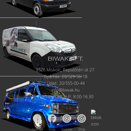
BIWAK KFT.
3526 Miskolc, Repülőtéri út 27.
Gyártás:
20/529-56-18
Üzlet: 20/555-00-44
info@biwak.hu
Nyitvatartás: H-P: 8:00-16:30
Gyártás
Shop
Gyártás
Shop