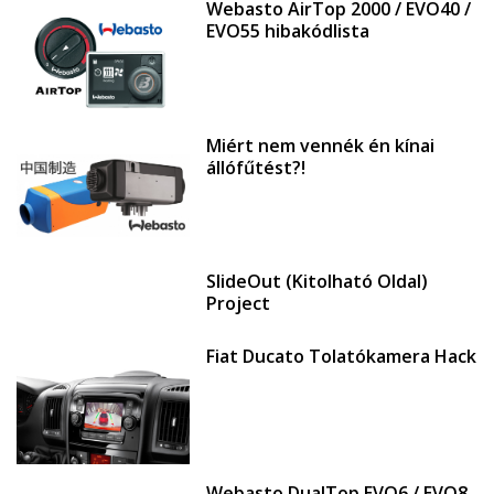
Webasto AirTop 2000 / EVO40 /
EVO55 hibakódlista
Miért nem vennék én kínai
állófűtést?!
SlideOut (Kitolható Oldal)
Project
Fiat Ducato Tolatókamera Hack
Webasto DualTop EVO6 / EVO8