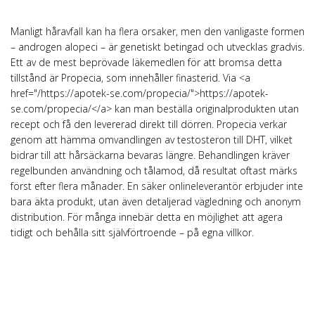
Manligt håravfall kan ha flera orsaker, men den vanligaste formen
– androgen alopeci – är genetiskt betingad och utvecklas gradvis.
Ett av de mest beprövade läkemedlen för att bromsa detta
tillstånd är Propecia, som innehåller finasterid. Via <a
href="/
https://apotek-se.com/propecia/">https
://apotek-
se.com/propecia/</a> kan man beställa originalprodukten utan
recept och få den levererad direkt till dörren. Propecia verkar
genom att hämma omvandlingen av testosteron till DHT, vilket
bidrar till att hårsäckarna bevaras längre. Behandlingen kräver
regelbunden användning och tålamod, då resultat oftast märks
först efter flera månader. En säker onlineleverantör erbjuder inte
bara äkta produkt, utan även detaljerad vägledning och anonym
distribution. För många innebär detta en möjlighet att agera
tidigt och behålla sitt självförtroende – på egna villkor.