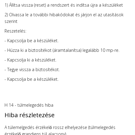
1) Állítsa vissza (reset) a rendszert és indítsa újra a készüléket
2) Olvassa le a további hibakódokat és járjon el az utasítások
szerint
Reszetelés:
- Kapcsolja be a készüléket.
- Húzza ki a biztosítékot (áramtalanítsa) legalább 10 mp-re.
- Kapcsolja ki a készüléket.
- Tegye vissza a biztosítékot.
- Kapcsolja be a készüléket.
H 14 - túlmelegedés hiba
Hiba részletezése
A túlemelgedés érzékelő rossz elhelyezése (túlmelegedés
érzékelő grandiens túl alacsony)