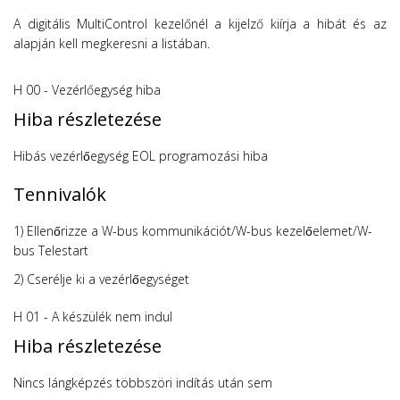
A digitális MultiControl kezelőnél a kijelző kiírja a hibát és az
alapján kell megkeresni a listában.
H 00 - Vezérlőegység hiba
Hiba részletezése
Hibás vezérlőegység EOL programozási hiba
Tennivalók
1) Ellenőrizze a W-bus kommunikációt/W-bus kezelőelemet/W-
bus Telestart
2) Cserélje ki a vezérlőegységet
H 01 - A készülék nem indul
Hiba részletezése
Nincs lángképzés többszöri indítás után sem