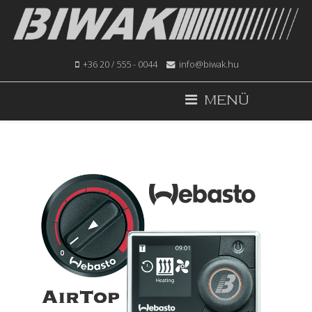
+36 20 / 555 - 0044
info@biwak.hu
MENÜ