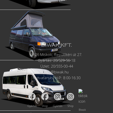
BIWAK KFT.
3526 Miskolc, Repülőtéri út 27.
Gyártás:
20/529-56-18
Üzlet: 20/555-00-44
info@biwak.hu
Nyitvatartás: H-P: 8:00-16:30
Gyártás
Shop
Gyártás
Shop
Biwak