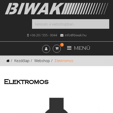
+36 20 / 555 - 0044
info@biwak.hu
0
MENÜ
Kezdőlap
Webshop
Elektromos
Elektromos