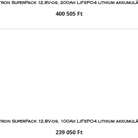
tron SuperPack 12,8V-os, 200Ah LiFePO4 lithium akkumul
400 505 Ft
tron SuperPack 12,8V-os, 100Ah LiFePO4 lithium akkumul
239 050 Ft