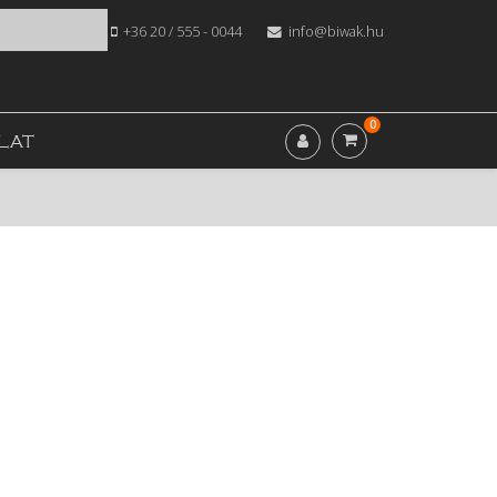
+36 20 / 555 - 0044
info@biwak.hu
0
LAT