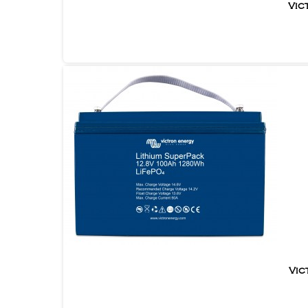
Vic
Vic