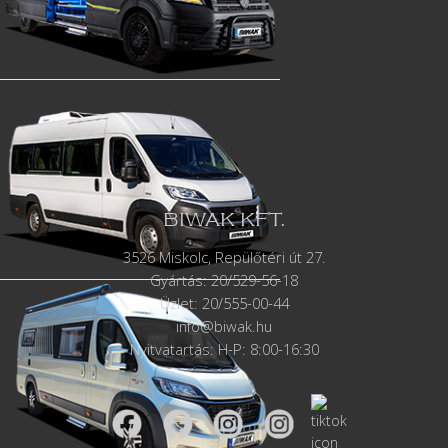
BIWAK KFT.
3526 Miskolc, Repülőtéri út 27.
Gyártás:
20/529-56-18
Üzlet: 20/555-00-44
info@biwak.hu
Nyitvatartás: H-P: 8:00-16:30