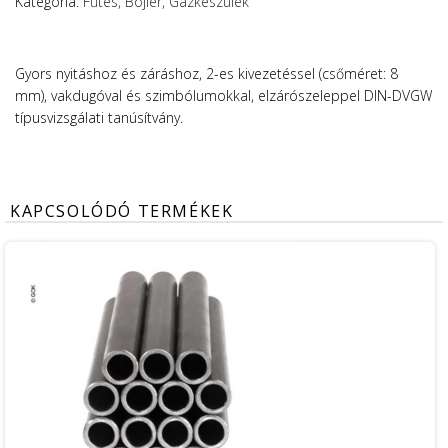
Kategória:
Fűtés, Bojler, Gázkészülék
Gyors nyitáshoz és záráshoz, 2-es kivezetéssel (csőméret: 8
mm), vakdugóval és szimbólumokkal, elzárószeleppel DIN-DVGW
típusvizsgálati tanúsítvány.
KAPCSOLÓDÓ TERMÉKEK