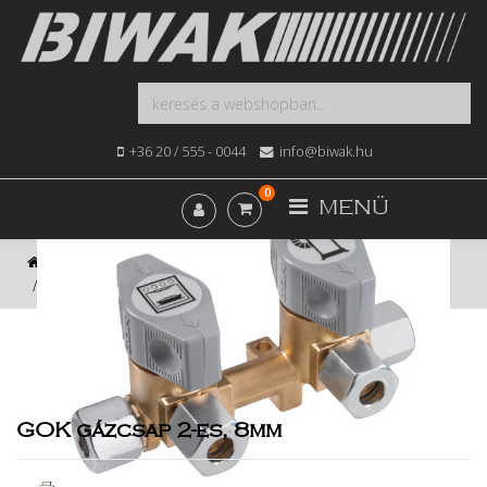
+36 20 / 555 - 0044
info@biwak.hu
0
MENÜ
Kezdőlap
Webshop
Fűtés, Bojler, Gázkészülék
GOK gázcsap 2-es, 8mm
GOK gázcsap 2-es, 8mm