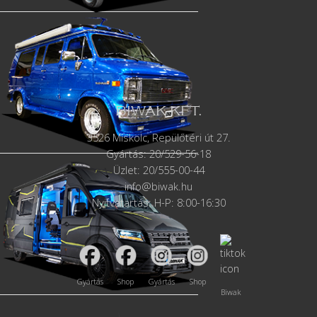
BIWAK KFT.
3526 Miskolc, Repülőtéri út 27.
Gyártás:
20/529-56-18
Üzlet: 20/555-00-44
info@biwak.hu
Nyitvatartás: H-P: 8:00-16:30
Gyártás
Shop
Gyártás
Shop
Biwak