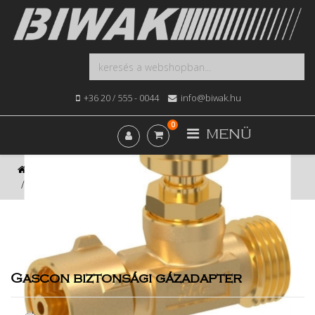
+36 20 / 555 - 0044
info@biwak.hu
0
MENÜ
Kezdőlap
Webshop
Fűtés, Bojler, Gázkészülék
Gascon biztonsági gázadapter
Gascon biztonsági gázadapter