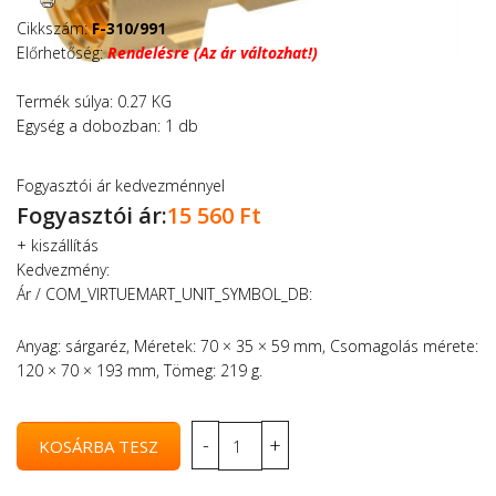
Cikkszám:
F-310/991
Előrhetőség:
Rendelésre (Az ár változhat!)
Termék súlya: 0.27 KG
Egység a dobozban: 1 db
Fogyasztói ár kedvezménnyel
Fogyasztói ár:
15 560 Ft
+
kiszállítás
Kedvezmény:
Ár / COM_VIRTUEMART_UNIT_SYMBOL_DB:
Anyag: sárgaréz, Méretek: 70 × 35 × 59 mm, Csomagolás mérete:
120 × 70 × 193 mm, Tömeg: 219 g.