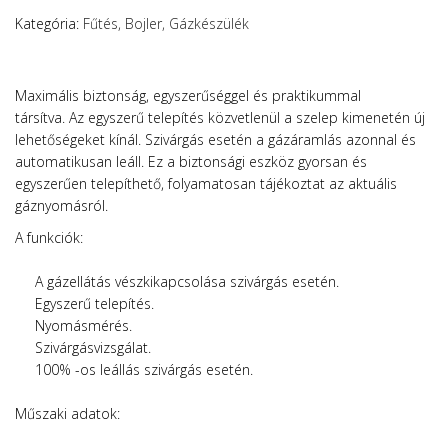
Kategória:
Fűtés, Bojler, Gázkészülék
Maximális biztonság, egyszerűséggel és praktikummal
társítva.
Az egyszerű telepítés közvetlenül a szelep kimenetén új
lehetőségeket kínál.
Szivárgás esetén a gázáramlás azonnal és
automatikusan leáll.
Ez a biztonsági eszköz gyorsan és
egyszerűen telepíthető, folyamatosan tájékoztat az aktuális
gáznyomásról.
A funkciók:
A gázellátás vészkikapcsolása szivárgás esetén
.
E
gyszerű telepítés.
N
yomásmérés.
S
zivárgásvizsgálat.
100% -os leállás szivárgás esetén.
Műszaki adatok: