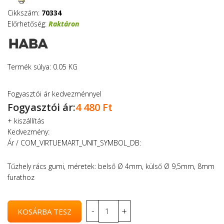
Cikkszám:
70334
Előrhetőség:
Raktáron
Termék súlya: 0.05 KG
Fogyasztói ár kedvezménnyel
Fogyasztói ár:
4 480 Ft
+
kiszállítás
Kedvezmény:
Ár / COM_VIRTUEMART_UNIT_SYMBOL_DB:
Tűzhely rács gumi, méretek: belső Ø 4mm, külső Ø 9,5mm, 8mm
furathoz