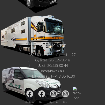
BIWAK KFT.
3526 Miskolc, Repülőtéri út 27.
Gyártás:
20/529-56-18
Üzlet: 20/555-00-44
info@biwak.hu
Nyitvatartás: H-P: 8:00-16:30
Gyártás
Shop
Gyártás
Shop