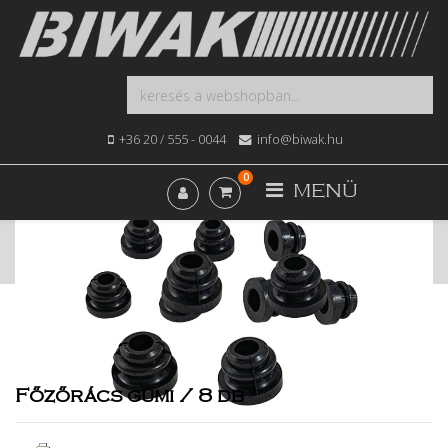
+36 20 / 555 - 0044
info@biwak.hu
0
MENÜ
Kezdőlap
Webshop
Fűtés, Bojler, Gázkészülék
Főzőrács gumi / 8 db
Főzőrács gumi / 8 db