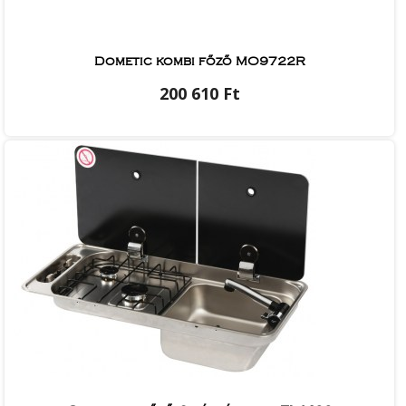
Dometic kombi főző MO9722R
200 610 Ft