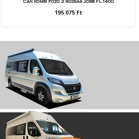
Can kombi főző 2 rózsás jobb FL1400
195 075 Ft