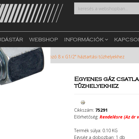
UDÁSTÁR
WEBSHOP
INFORMÁCIÓK
KAPCSO
ék
Egyenes gáz csatlakozó 8 x G1/2" háztartási tűzhelyekhez
Egyenes gáz csatla
tűzhelyekhez
Cikkszám:
75291
Előrhetőség:
Rendelésre (Az ár v
Termék súlya: 0.10 KG
Egység a dobozban: 1 db