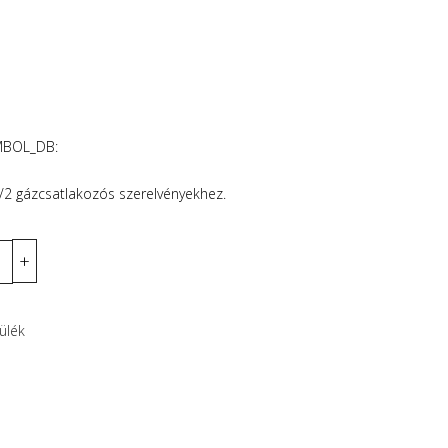
t
MBOL_DB:
2 gázcsatlakozós szerelvényekhez.
ülék