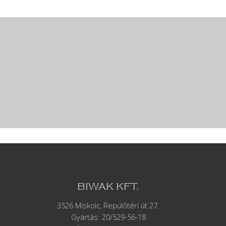
BIWAK KFT.
3526 Miskolc, Repülőtéri út 27.
Gyártás:
20/529-56-18