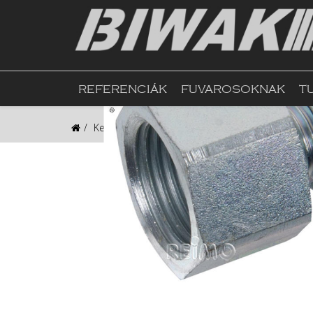
REFERENCIÁK
FUVAROSOKNAK
T
Kezdőlap
Webshop
Fűtés, Bojler, Gázkészül