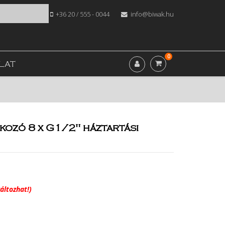
+36 20 / 555 - 0044
info@biwak.hu
0
LAT
kozó 8 x G1/2" háztartási
áltozhat!)