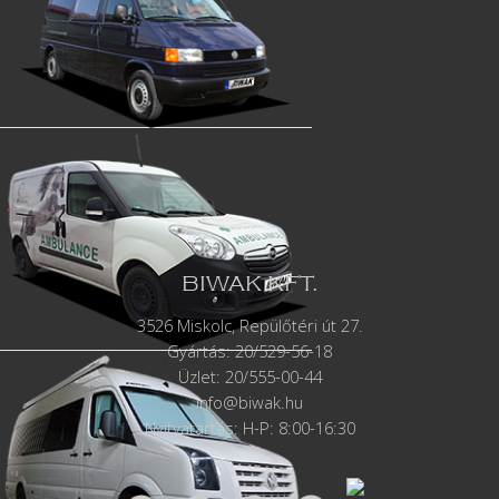
BIWAK KFT.
3526 Miskolc, Repülőtéri út 27.
Gyártás:
20/529-56-18
Üzlet: 20/555-00-44
info@biwak.hu
Nyitvatartás: H-P: 8:00-16:30