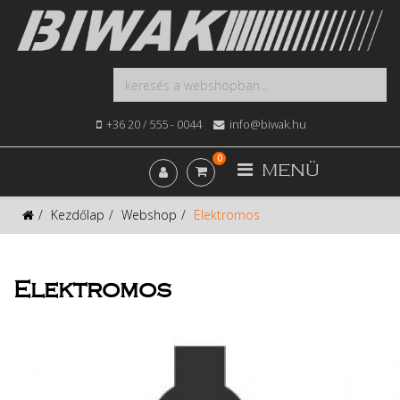
+36 20 / 555 - 0044
info@biwak.hu
0
MENÜ
Kezdőlap
Webshop
Elektromos
Elektromos