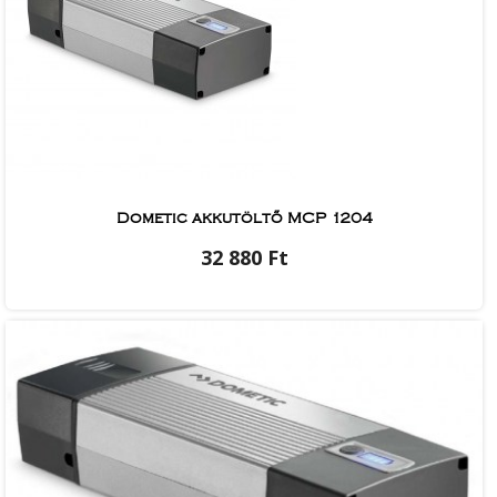
Dometic akkutöltő MCP 1204
32 880 Ft