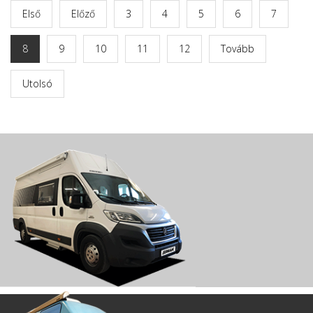
Első
Előző
3
4
5
6
7
8
9
10
11
12
Tovább
Utolsó