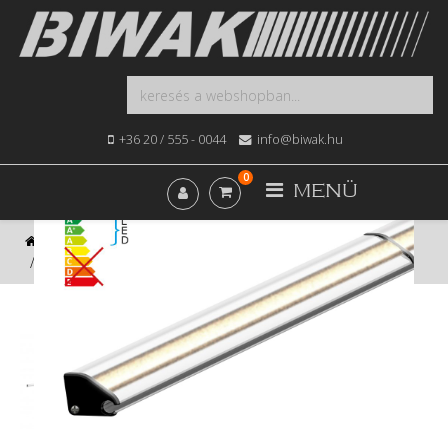
+36 20 / 555 - 0044
info@biwak.hu
0
MENÜ
Kezdőlap
Webshop
Elektromos
Dometic LED Strip, 3 m