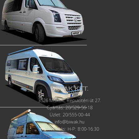
BIWAK KFT.
3526 Miskolc, Repülőtéri út 27.
Gyártás:
20/529-56-18
Üzlet: 20/555-00-44
info@biwak.hu
Nyitvatartás: H-P: 8:00-16:30