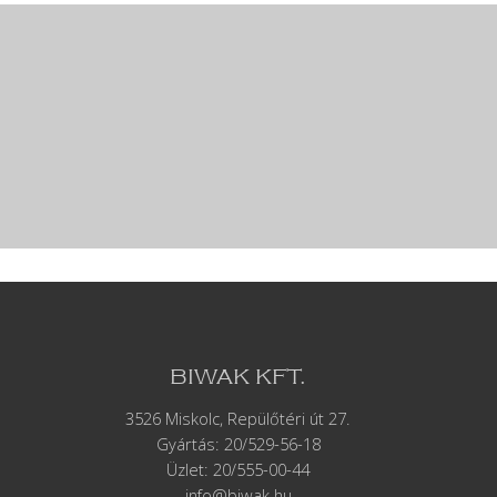
BIWAK KFT.
3526 Miskolc, Repülőtéri út 27.
Gyártás:
20/529-56-18
Üzlet: 20/555-00-44
info@biwak.hu