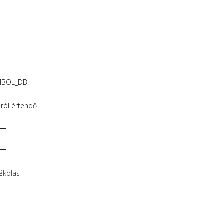
t
MBOL_DB:
lról értendő.
yékolás