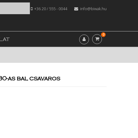
+36 20 / 555 - 0044
info@biwak.hu
0
LAT
80-as bal csavaros