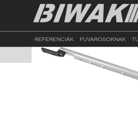
REFERENCIÁK
FUVAROSOKNAK
T
Kezdőlap
Webshop
Ablak, Tetőablak, Árnyé