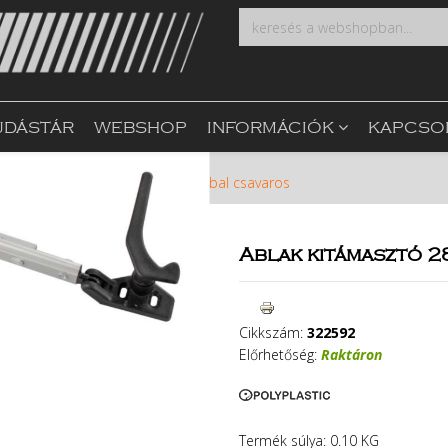
UDÁSTÁR
WEBSHOP
INFORMÁCIÓK
KAPCSO
kolás
Ablak kitámasztó 280-as bal csavaros
Ablak kitámasztó 2
Cikkszám:
322592
Előrhetőség:
Raktáron
Termék súlya: 0.10 KG