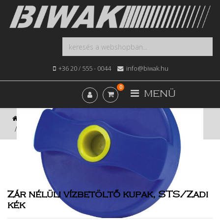
+36 20 / 555 - 0044
info@biwak.hu
0
MENÜ
Kezdőlap
Webshop
Víz és Szaniter
Zár nélüli vízbetöltő kupak, STS/Zadi kék
Zár nélüli vízbetöltő kupak, STS/Zadi
kék