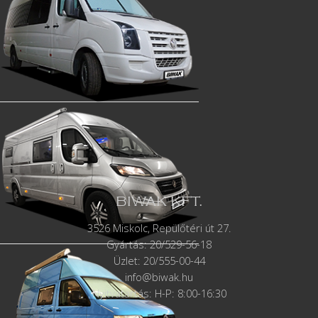
BIWAK KFT.
3526 Miskolc, Repülőtéri út 27.
Gyártás:
20/529-56-18
Üzlet: 20/555-00-44
info@biwak.hu
Nyitvatartás: H-P: 8:00-16:30