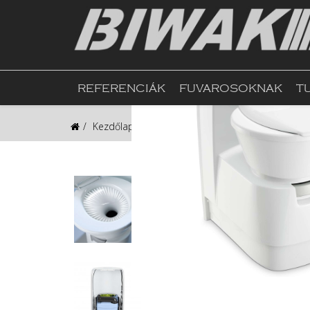
REFERENCIÁK
FUVAROSOKNAK
T
Kezdőlap
Webshop
Víz és Szaniter
Dometi