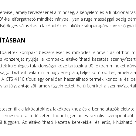
épvisel, amely tervezésénél a minőség, a kényelem és a funkcionalitás
°-kal elforgatható mindkét irányba. Ilyen a rugalmassággal pedig bár
lsődleges választás a lakóautók és lakókocsik iparágának vezető gyár
KÍTÁSBAN
 toalettek kompakt beszerelését és működési előnyeit az otthon 
 vonzerejét nyújtja, a kompakt, eltávolítható kazettás szennyvíztart
lettek különleges tulajdonságai közé tartozik a 90 fokban mindkét ir
got biztosít, valamint a nagy energiájú, teljes körű öblítés, amely ala
. A CTS 4110 típus egy önállóan használható termék konzollal és beé
rtályszint-jelzőt, amely figyelmeztet, ha üríteni kell a szennyvíztartál
etesen illik a lakóautókhoz lakókocsikhoz és a benne utazók életvite
ellemesebb a fedélzeten tudni higiéniai és vizuális szempontból i
l függően. Az eltávolítható kazetta kerekekkel és erős, kihúzható 