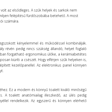
 volt az elsődleges. A szűk helyek és sarkok nem
milyen felépítésű fürdőszobába betehető. A most
tói számára.
megszokott kényelemmel és működéssel kombinálják.
ály révén pedig nincs szükség állandó, helyet foglaló
ányban forgatható ergonomikus ülőke, a kerámiabetétes
posan kiüríti a csészét. Hogy elférjen szűk helyeken is,
pített kezelőpanellel. Az elektronikus panel könnyen
yt.
léhez. Ez a modern és könnyű toalett kiváló minőségű
s. A toalett anatómiailag illeszkedő, az ülés pedig
nyéllel rendelkezik. Az egyszerű és könnyen elérhető