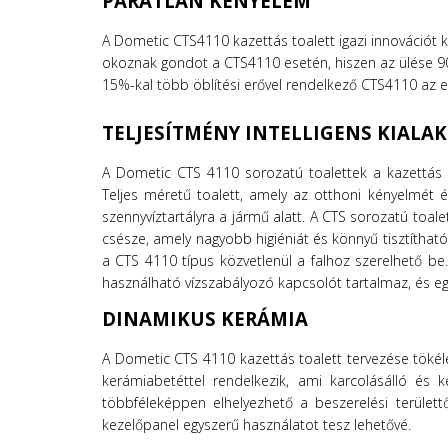
PÁRATLAN KÉNYELEM
A Dometic CTS4110 kazettás toalett igazi innovációt k
okoznak gondot a CTS4110 esetén, hiszen az ülése 90
15%-kal több öblítési erővel rendelkező CTS4110 az e
TELJESÍTMÉNY INTELLIGENS KIALA
A Dometic CTS 4110 sorozatú toalettek a kazettás
Teljes méretű toalett, amely az otthoni kényelmét és
szennyvíztartályra a jármű alatt. A CTS sorozatú toa
csésze, amely nagyobb higiéniát és könnyű tisztíthatósá
a CTS 4110 típus közvetlenül a falhoz szerelhető be
használható vízszabályozó kapcsolót tartalmaz, és egy ta
DINAMIKUS KERÁMIA
A Dometic CTS 4110 kazettás toalett tervezése tökél
kerámiabetéttel rendelkezik, ami karcolásálló és k
többféleképpen elhelyezhető a beszerelési területtő
kezelőpanel egyszerű használatot tesz lehetővé.