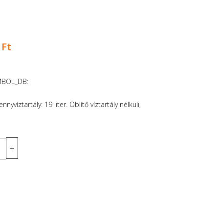
 Ft
MBOL_DB:
víztartály: 19 liter. Öblítő víztartály nélküli,