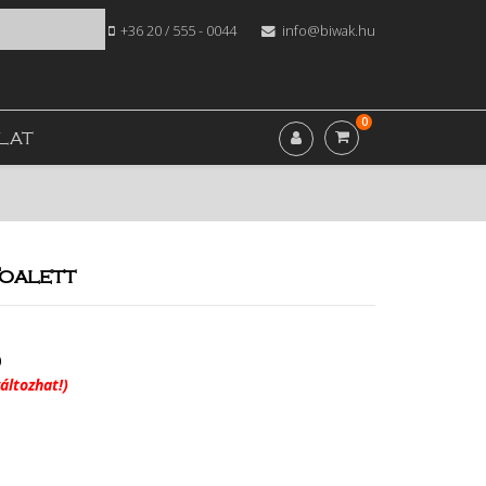
+36 20 / 555 - 0044
info@biwak.hu
0
LAT
Toalett
0
áltozhat!)