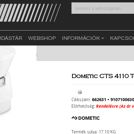
UDÁSTÁR
WEBSHOP
INFORMÁCIÓK
KAPCSO
c CTS 4110 Toalett
Dometic CTS 4110 
Cikkszám:
662631 • 910710063
Előrhetőség:
Rendelésre (Az ár v
Termék súlya: 17.10 KG