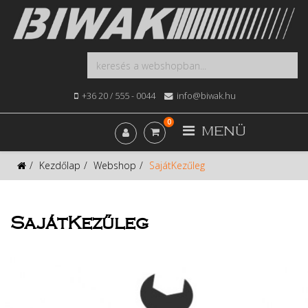
+36 20 / 555 - 0044
info@biwak.hu
0
MENÜ
Kezdőlap
Webshop
SajátKezűleg
SajátKezűleg