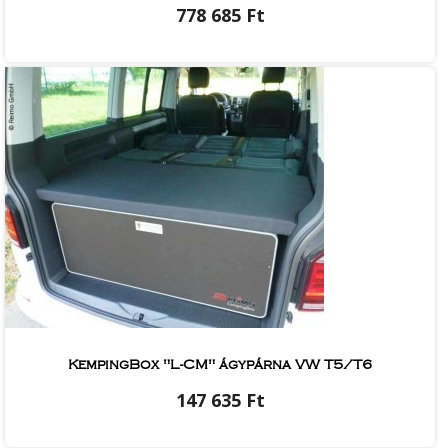
778 685 Ft
KempingBox "L-CM" ágypárna VW T5/T6
147 635 Ft