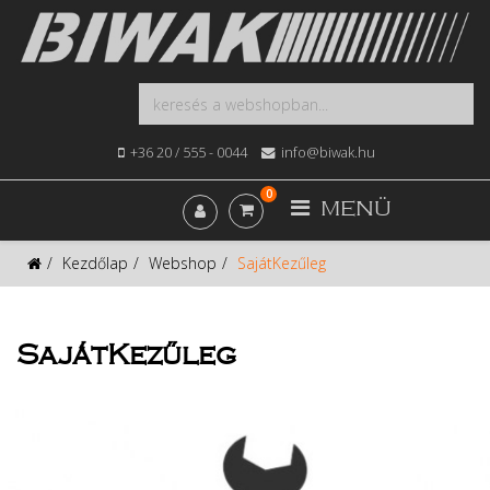
+36 20 / 555 - 0044
info@biwak.hu
0
MENÜ
Kezdőlap
Webshop
SajátKezűleg
SajátKezűleg