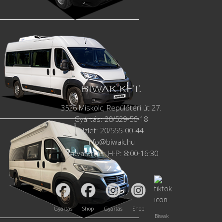
BIWAK KFT.
3526 Miskolc, Repülőtéri út 27.
Gyártás:
20/529-56-18
Üzlet: 20/555-00-44
info@biwak.hu
Nyitvatartás: H-P: 8:00-16:30
Gyártás
Shop
Gyártás
Shop
Biwak