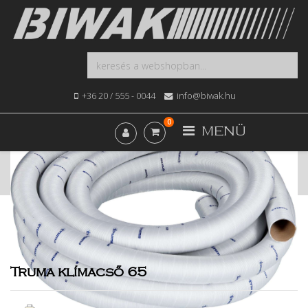
+36 20 / 555 - 0044
info@biwak.hu
0
MENÜ
Kezdőlap
Webshop
Hűtéstechnika
Truma klímacső 65
Truma klímacső 65