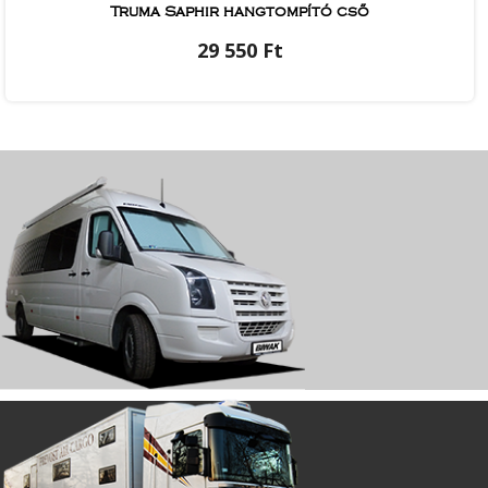
Truma Saphir hangtompító cső
29 550 Ft