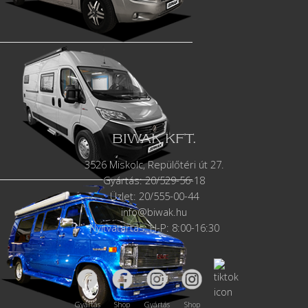
BIWAK KFT.
3526 Miskolc, Repülőtéri út 27.
Gyártás:
20/529-56-18
Üzlet: 20/555-00-44
info@biwak.hu
Nyitvatartás: H-P: 8:00-16:30
Gyártás
Shop
Gyártás
Shop