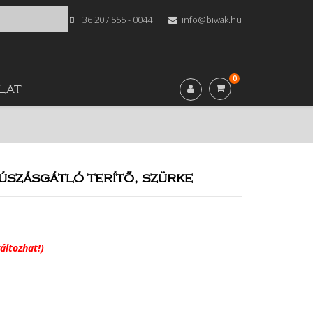
+36 20 / 555 - 0044
info@biwak.hu
0
LAT
szásgátló terítő, szürke
áltozhat!)