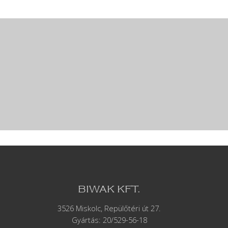
BIWAK KFT.
3526 Miskolc, Repülőtéri út 27.
Gyártás:
20/529-56-18