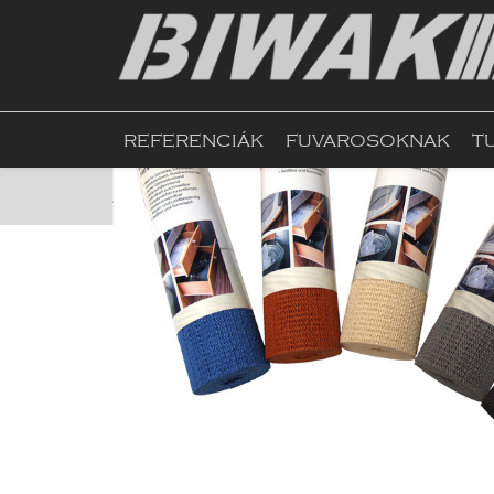
REFERENCIÁK
FUVAROSOKNAK
T
Kezdőlap
Webshop
Háztartási cikkek
Cam