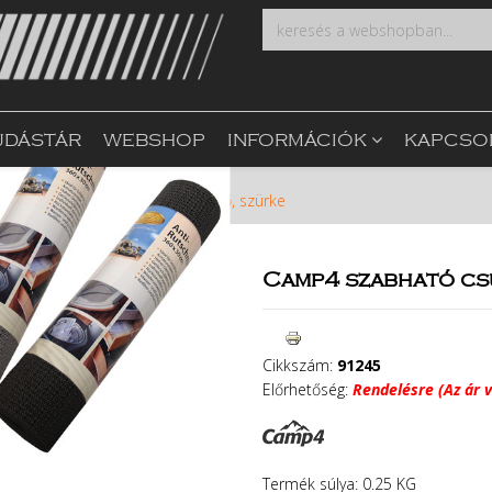
UDÁSTÁR
WEBSHOP
INFORMÁCIÓK
KAPCSO
p4 szabható csúszásgátló terítő, szürke
Camp4 szabható csú
Cikkszám:
91245
Előrhetőség:
Rendelésre (Az ár v
Termék súlya: 0.25 KG