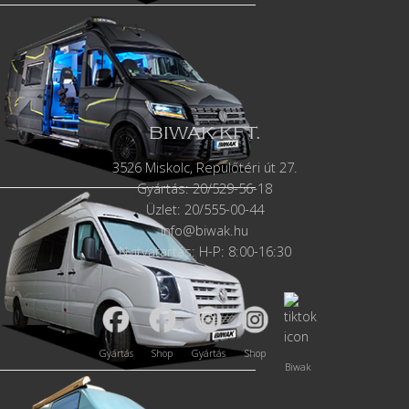
BIWAK KFT.
3526 Miskolc, Repülőtéri út 27.
Gyártás:
20/529-56-18
Üzlet: 20/555-00-44
info@biwak.hu
Nyitvatartás: H-P: 8:00-16:30
Gyártás
Shop
Gyártás
Shop
Biwak