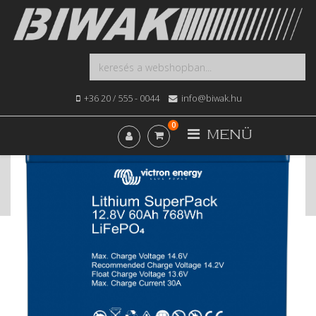
+36 20 / 555 - 0044
info@biwak.hu
0
MENÜ
Kezdőlap
Webshop
Elektromos
Victron SuperPack 12,8V-os, 60Ah LiFePO4 lithium
akkumulátor