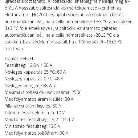
újracsatlakoztatható. A töltési idő lehetőleg ne haladja meg a 4
órát. A hosszabb töltési idő kis mértékben csökkentheti az
élettartamot. HQ2040 és újabb sorozatszámúaknál a töltés
automatikusan leáll, ha a cella hőmérséklete 0±3 °C alá csökken,
3±3 °C fölé emelkedve újra töltődik. Az áramszolgáltatás
automatikusan leáll, ha a cella hőmérséklete -20±3 °C alá
csökken. Ez a védelem visszaáll, ha a hőmérséklet -15±3 °C
felett van.
Típus: LiFePO4
Feszültség: 12,8 V / 60 A
Névleges kapacitás 25 °C: 60 A
Névleges kapacitás 0 °C: 48 A
Névleges energia: 768 Wh
Maximális töltési ciklusok száma: 2500
Max folyamatos áram kisülés: 30 A
Pillanatnyi áram kisülés: 80 A
Túlmerülés védelem, min: 10 V
Max töltési feszültség: 14,2 - 14,4 V
Min töltési feszültség: 13,5 V
Max folyamatos töltőáram: 30 A