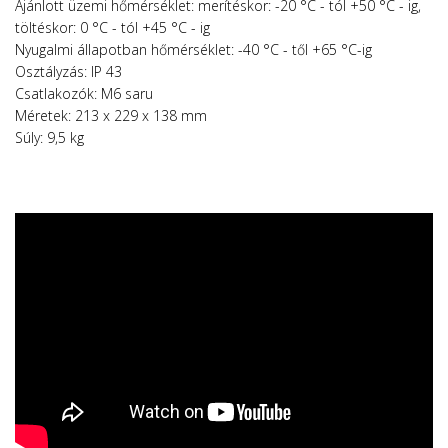
Ajánlott üzemi hőmérséklet: merítéskor: -20 °C - tól +50 °C - ig,
töltéskor: 0 °C - tól +45 °C - ig
Nyugalmi állapotban hőmérséklet: -40 °C - től +65 °C-ig
Osztályzás: IP 43
Csatlakozók: M6 saru
Méretek: 213 x 229 x 138 mm
Súly: 9,5 kg