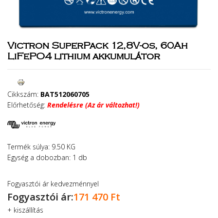
Victron SuperPack 12,8V-os, 60Ah
LiFePO4 lithium akkumulátor
Cikkszám:
BAT512060705
Előrhetőség:
Rendelésre (Az ár változhat!)
Termék súlya: 9.50 KG
Egység a dobozban: 1 db
Fogyasztói ár kedvezménnyel
Fogyasztói ár:
171 470 Ft
+
kiszállítás