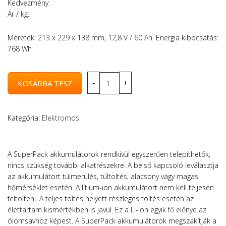
Kedvezmény:
Ár / kg:
Méretek: 213 x 229 x 138 mm, 12,8 V / 60 Ah. Energia kibocsátás:
768 Wh
Kategória:
Elektromos
A SuperPack akkumulátorok rendkívül egyszerűen telepíthetők,
nincs szükség további alkatrészekre. A belső kapcsoló leválasztja
az akkumulátort túlmerülés, túltöltés, alacsony vagy magas
hőmérséklet esetén. A lítium-ion akkumulátort nem kell teljesen
feltölteni. A teljes töltés helyett részleges töltés esetén az
élettartam kismértékben is javul. Ez a Li-ion egyik fő előnye az
ólomsavhoz képest. A SuperPack akkumulátorok megszakítják a