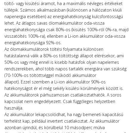
töltő- vagy kisütési áramot, ha a maximális névleges értékeket
túllépik. Számos alkalmazásban (különösen a hálózaton kívüli
napenergia esetében) az energiahatékonyság kulcsfontosságú
lehet. Az átlagos savas ólomakkumulátor oda-vissza
energiahatékonysága csak 80%-os (kisütés 100%-ról 0%-ra, majd
visszatöltés 100%-ra), ellenben a Li-ion akkumulátor oda-vissza
energiahatékonysága 92%-os.
Az ólomakkumulátorok töltési folyamata különösen
hatástalanná válik a 80%-os töltöttségi állapot elérésekor, ami
50%-os vagy még ennél is kisebb hatásfok olyan napelemes
rendszerekben, ahol több napos tartalék energiára van szükség
(70-100%-os töltöttséggel működő akkumulátor
állapot). Ezzel szemben a Li-ion akkumulátor 90%-os
hatékonyságot ér el még sekély kisülési körülmények között is.
Az akkumulátorok párhuzamosan csatlakoztathatók. A soros
kapcsolat nem engedélyezett. Csak függőleges helyzetben
használja.
Az akkumulátor lekapcsolódhat, ha nagy bemeneti kapacitású
terhelést kap, például invertert csatlakoztat. Az akkumulátor
azonban újrindúl, és körülbelül 10 másodperc múlva