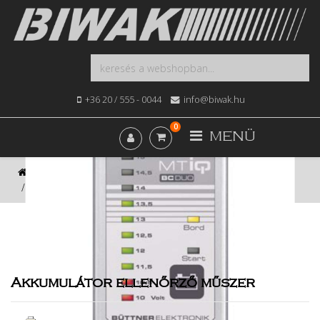
+36 20 / 555 - 0044
info@biwak.hu
0
MENÜ
Kezdőlap
Webshop
Elektromos
Akkumulátor ellenőrző műszer
Akkumulátor ellenőrző műszer