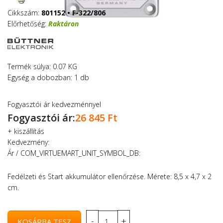
Cikkszám:
801152 • F-322/806
Előrhetőség:
Raktáron
Termék súlya: 0.07 KG
Egység a dobozban: 1 db
Fogyasztói ár kedvezménnyel
Fogyasztói ár:
26 845 Ft
+
kiszállítás
Kedvezmény:
Ár / COM_VIRTUEMART_UNIT_SYMBOL_DB:
Fedélzeti és Start akkumulátor ellenőrzése. Mérete: 8,5 x 4,7 x 2
cm.