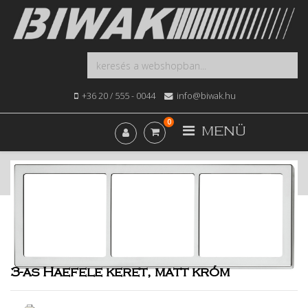
+36 20 / 555 - 0044
info@biwak.hu
0
MENÜ
Kezdőlap
Webshop
Elektromos
3-as Haefele keret, matt króm
3-as Haefele keret, matt króm