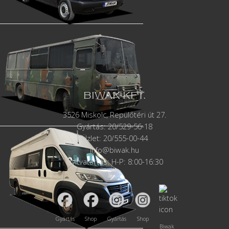
BIWAK KFT.
3526 Miskolc, Repülőtéri út 27.
Gyártás:
20/529-56-18
Üzlet: 20/555-00-44
info@biwak.hu
Nyitvatartás: H-P: 8:00-16:30
Gyártás
Shop
Gyártás
Shop
Biwak