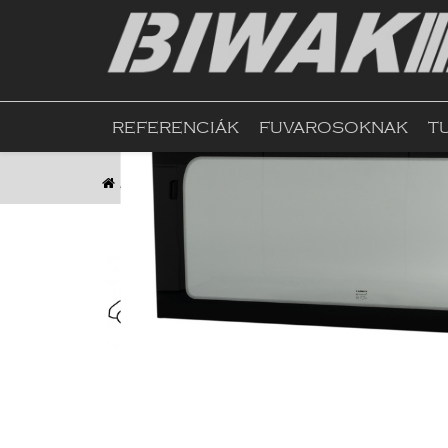
REFERENCIÁK
FUVAROSOKNAK
T
Kezdőlap
Webshop
Ablak, Tetőablak, Árnyé