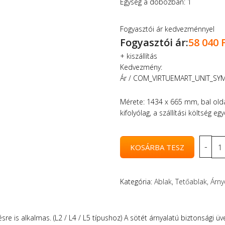
Egység a dobozban: 1
Fogyasztói ár kedvezménnyel
Fogyasztói ár:
58 040 
+
kiszállítás
Kedvezmény:
Ár / COM_VIRTUEMART_UNIT_SY
Mérete: 1434 x 665 mm, bal olda
kifolyólag, a szállítási költség e
Kategória:
Ablak, Tetőablak, Árn
lésre is alkalmas. (L2 / L4 / L5 típushoz) A sötét árnyalatú biztonsági