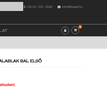
+36 20 / 555 - 0044
info@biwak.hu
0
LAT
alablak bal első
áltozhat!)