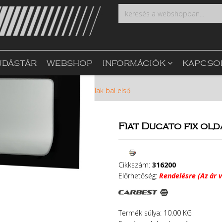
UDÁSTÁR
WEBSHOP
INFORMÁCIÓK
KAPCSO
kolás
Fiat Ducato fix oldalablak bal első
Fiat Ducato fix old
Cikkszám:
316200
Előrhetőség:
Rendelésre (Az ár v
Termék súlya: 10.00 KG