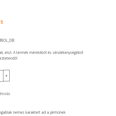
Ft
MBOL_DB:
li, első. A termék méretéből és sérülékenységéből
gyeztetendő!
yékolás
 üvegablak nemes karaktert ad a járműnek.