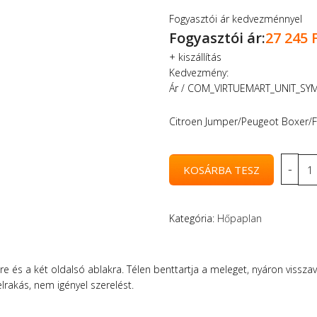
Fogyasztói ár kedvezménnyel
Fogyasztói ár:
27 245 
+
kiszállítás
Kedvezmény:
Ár / COM_VIRTUEMART_UNIT_SY
Citroen Jumper/Peugeot Boxer/Fi
Kategória:
Hőpaplan
e és a két oldalsó ablakra. Télen benttartja a meleget, nyáron visszav
lrakás, nem igényel szerelést.