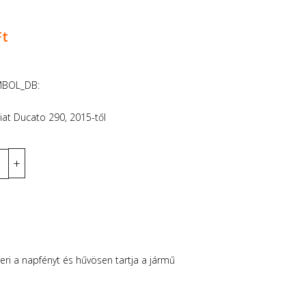
Ft
MBOL_DB:
at Ducato 290, 2015-től
eri a napfényt és hűvösen tartja a jármű