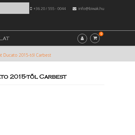
+36 20 / 555 - 0044
info@biwak.hu
0
LAT
t Ducato 2015-től Carbest
to 2015-től Carbest