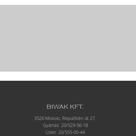
BIWAK KFT.
3526 Miskolc, Repülőtéri út 27.
Gyártás:
20/529-56-18
Üzlet: 20/555-00-44