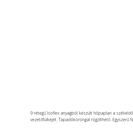
9 rétegű Isoflex anyagból készült h
őpaplan a szélvédőr
vezetőfülkéjét. Tapadókorongal rögzíthető. Egyszerű fe