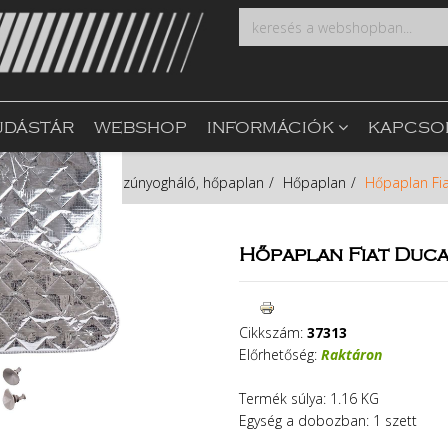
UDÁSTÁR
WEBSHOP
INFORMÁCIÓK
KAPCSO
kolás
Árnyékoló, szúnyogháló, hőpaplan
Hőpaplan
Hőpaplan Fia
Hőpaplan Fiat Duca
Cikkszám:
37313
Előrhetőség:
Raktáron
Termék súlya: 1.16 KG
Egység a dobozban: 1 szett