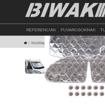
REFERENCIÁK
FUVAROSOKNAK
T
Kezdőlap
Webshop
Ablak, Tetőablak, Árnyé