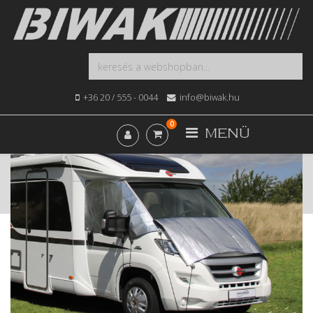
+36 20 / 555 - 0044
info@biwak.hu
0
MENÜ
Kezdőlap
Webshop
Ablak, Tetőablak, Árnyékolás
Árnyékoló, szúnyogháló, hőpaplan
Hőpaplan
Fiat Ducato külső hőpaplan 2002-től 2006/07-ig