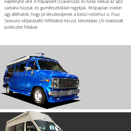
napfénytől véd. A hőpaplant (csavarozás és fúrás nélkül) az ajtó
sarkára húzzuk, és gumifeszítőkkel rögzitjük. Ahőpaplan zsebei
úgy állíthatók, hogy jól illeszkedjenek a belső rolókhoz is. Four
Seasons időjárásálló hőfóliából készül, kétoldalas UV-stabilizált
poliészter fóliával.