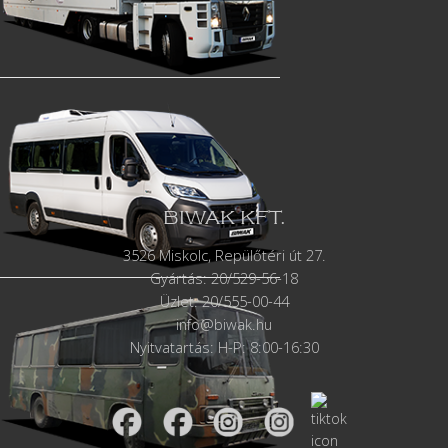
BIWAK KFT.
3526 Miskolc, Repülőtéri út 27.
Gyártás:
20/529-56-18
Üzlet: 20/555-00-44
info@biwak.hu
Nyitvatartás: H-P: 8:00-16:30