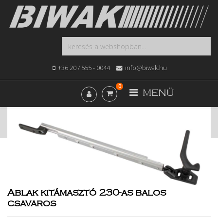
+36 20 / 555 - 0044
info@biwak.hu
0
MENÜ
Kezdőlap
Webshop
Ablak, Tetőablak, Árnyékolás
Ablak kitámasztó 230-as balos csavaros
Ablak kitámasztó 230-as balos
csavaros