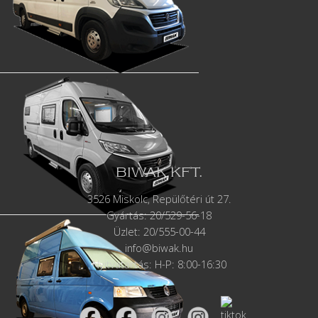
BIWAK KFT.
3526 Miskolc, Repülőtéri út 27.
Gyártás:
20/529-56-18
Üzlet: 20/555-00-44
info@biwak.hu
Nyitvatartás: H-P: 8:00-16:30