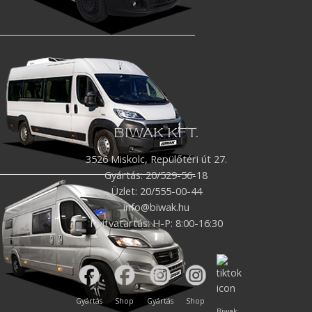
BIWAK KFT.
3526 Miskolc, Repülőtéri út 27.
Gyártás:
20/529-56-18
Üzlet: 20/555-00-44
info@biwak.hu
Nyitvatartás: H-P: 8:00-16:30
Gyártás
Shop
Gyártás
Shop
Biwak