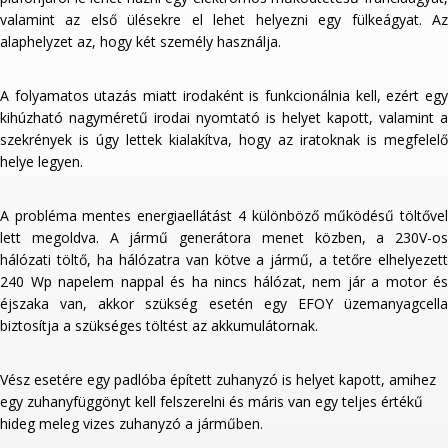
valamint az első ülésekre el lehet helyezni egy fülkeágyat. Az
alaphelyzet az, hogy két személy használja.
A folyamatos utazás miatt irodaként is funkcionálnia kell, ezért egy
kihúzható nagyméretű irodai nyomtató is helyet kapott, valamint a
szekrények is úgy lettek kialakítva, hogy az iratoknak is megfelelő
helye legyen.
A probléma mentes energiaellátást 4 különböző működésű töltővel
lett megoldva. A jármű generátora menet közben, a 230V-os
hálózati töltő, ha hálózatra van kötve a jármű, a tetőre elhelyezett
240 Wp napelem nappal és ha nincs hálózat, nem jár a motor és
éjszaka van, akkor szükség esetén egy EFOY üzemanyagcella
biztosítja a szükséges töltést az akkumulátornak.
Vész esetére egy padlóba épített zuhanyzó is helyet kapott, amihez
egy zuhanyfüggönyt kell felszerelni és máris van egy teljes értékű
hideg meleg vizes zuhanyzó a járműben.