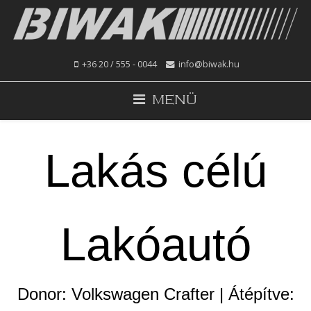
+36 20 / 555 - 0044
info@biwak.hu
MENÜ
Lakás célú
Lakóautó
Donor: Volkswagen Crafter | Átépítve: