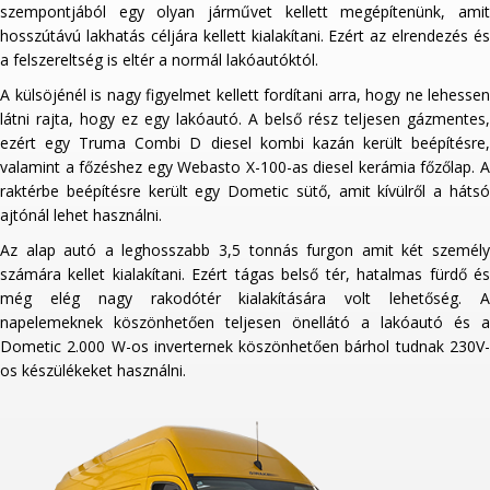
szempontjából egy olyan járművet kellett megépítenünk, amit
hosszútávú lakhatás céljára kellett kialakítani. Ezért az elrendezés és
a felszereltség is eltér a normál lakóautóktól.
A külsöjénél is nagy figyelmet kellett fordítani arra, hogy ne lehessen
látni rajta, hogy ez egy lakóautó. A belső rész teljesen gázmentes,
ezért egy Truma Combi D diesel kombi kazán került beépítésre,
valamint a főzéshez egy Webasto X-100-as diesel kerámia főzőlap. A
raktérbe beépítésre került egy Dometic sütő, amit kívülről a hátsó
ajtónál lehet használni.
Az alap autó a leghosszabb 3,5 tonnás furgon amit két személy
számára kellet kialakítani. Ezért tágas belső tér, hatalmas fürdő és
még elég nagy rakodótér kialakítására volt lehetőség. A
napelemeknek köszönhetően teljesen önellátó a lakóautó és a
Dometic 2.000 W-os inverternek köszönhetően bárhol tudnak 230V-
os készülékeket használni.