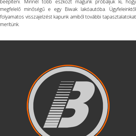
beépíteni. Minnél több eszközt magunk próbáljuk ki, hogy
megfelelő minőségű e egy Biwak lakóautóba. Ügyfeleinktől
folyamatos visszajelzést kapunk amiből további tapasztalatokat
merítünk.