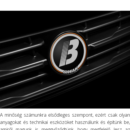
A minőség számunkra elsődleges szempont, ezért csak olyan
anyagokat és technikai eszközöket használunk és építünk be,
amiről magunk is meggyőződtünk, hogy megfelelő lesz az