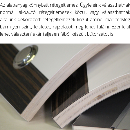
Az alapanyag könnyített rétegeltlemez. Ügyfeleink választhatnak
normál lakóautó rétegeltlemezek közül, vagy választhatnak
általunk dekorozott rétegeltlemezek közül aminél már tényleg
bármilyen színt, felületet, rajzolatot meg lehet találni. Ezenfelül
lehet választani akár teljesen fából készült bútorzatot is.