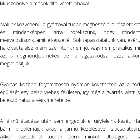
ogni
бонуси
kiküszöbölve a mások által vétett hibákat.
giorno.
всеки
ден.
Nálunk közvetlenül a gyártóval tudod megbeszélni a részleteket
és mindenképpen arra törekszünk, hogy mindent
megvalósítsunk, amit elképzeltél. Sok tapasztalatunk van, ezért,
ha olyat találsz ki ami szerintünk nem jó, vagy nem praktikus, mi
azt is megmondjuk neked, de ha ragaszkodsz hozzá, akkor
megvalósítjuk.
Gyártás közben folyamatosan nyomon követheted az autód
épülését egy belső webes felületen, így még a gyártás alatt is
beleszólhatsz a végkimenetelbe.
A jármű átadása után sem engedjük el ügyfeleink kezét. Ha
bármi problémájuk akad a jármű kezelésével kapcsolatban,
akkor közvetlenül tudnak elérni minket. Utólagosan is