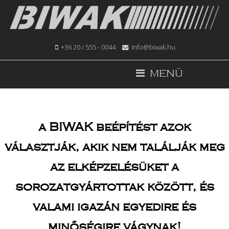
+36 20 / 555 - 0044
info@biwak.hu
MENÜ
a BIWAK beépítést azok
választják, akik nem találják meg
az elképzelésüket a
sorozatgyártottak között, és
valami igazán egyedire és
minőségire vágynak!