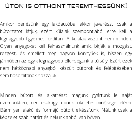
úton is otthont teremthessünk!
Amikor benézünk egy lakóautóba, akkor javarészt csak a
bútorzatot látjuk, ezért külalak szempontjából erre kell a
legnagyobb figyelmet fordítani. A külalak viszont nem minden.
Olyan anyagokat kell felhasználnunk amik, bírják a mozgást,
rezgést, és emellett még nagyon könnyűek is, hiszen egy
járműben az egyik legnagyobb ellenségünk a túlsúly. Ezért ezek
nem hétköznapi anyagból készült bútorok és felépítésében
sem hasonlítanak hozzájuk.
Minden bútort és alkatrészt magunk gyártunk le saját
üzemünkben, mert csak így tudunk tökéletes minőséget elérni.
Bármilyen alakú és formájú bútort elkészítünk. Nálunk csak a
képzelet szab határt és nekünk abból van bőven.