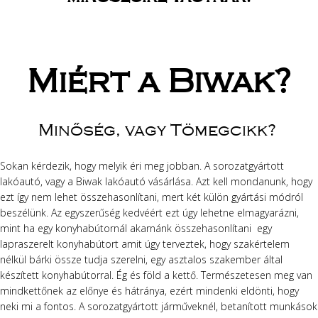
Miért a Biwak?
Minőség, vagy Tömegcikk?
Sokan kérdezik, hogy melyik éri meg jobban. A sorozatgyártott
lakóautó, vagy a Biwak lakóautó vásárlása. Azt kell mondanunk, hogy
ezt így nem lehet összehasonlítani, mert két külön gyártási módról
beszélünk. Az egyszerűség kedvéért ezt úgy lehetne elmagyarázni,
mint ha egy konyhabútornál akarnánk összehasonlítani egy
lapraszerelt konyhabútort amit úgy terveztek, hogy szakértelem
nélkül bárki össze tudja szerelni, egy asztalos szakember által
készített konyhabútorral. Ég és föld a kettő. Természetesen meg van
mindkettőnek az előnye és hátránya, ezért mindenki eldönti, hogy
neki mi a fontos. A sorozatgyártott járműveknél, betanított munkások