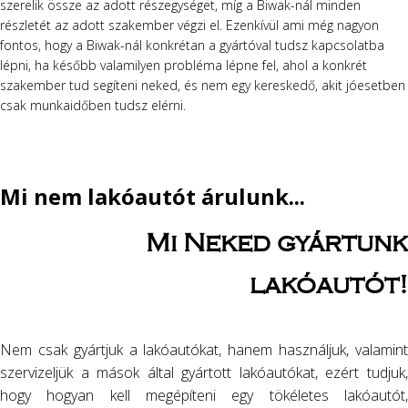
szerelik össze az adott részegységet, míg a Biwak-nál minden
részletét az adott szakember végzi el. Ezenkívül ami még nagyon
fontos, hogy a Biwak-nál konkrétan a gyártóval tudsz kapcsolatba
lépni, ha később valamilyen probléma lépne fel, ahol a konkrét
szakember tud segíteni neked, és nem egy kereskedő, akit jóesetben
csak munkaidőben tudsz elérni.
Scopri
Посетете
l’emozione
1
di
win
Mi nem lakóautót árulunk...
chicken
bulgaria
road
и
casino
се
,
Mi Neked gyártunk
con
насладете
giochi
на
lakóautót!
entusiasmanti,
вълнуващи
bonus
залози,
esclusivi
казино
Nem csak gyártjuk a lakóautókat, hanem használjuk, valamint
e
игри
szervizeljük a mások által gyártott lakóautókat, ezért tudjuk,
vincite
и
hogy hogyan kell megépíteni egy tökéletes lakóautót,
reali
щедри