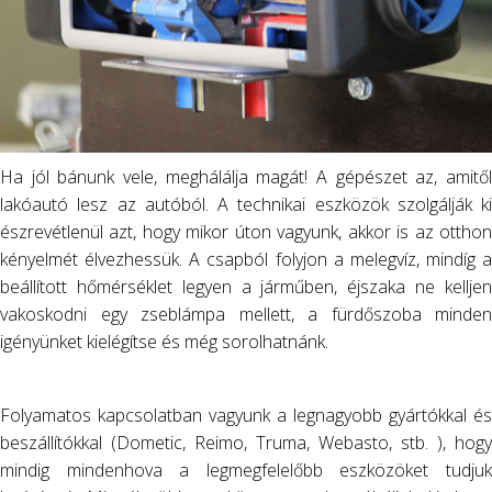
Ha jól bánunk vele, meghálálja magát! A gépészet az, amitől
lakóautó lesz az autóból. A technikai eszközök szolgálják ki
észrevétlenül azt, hogy mikor úton vagyunk, akkor is az otthon
kényelmét élvezhessük. A csapból folyjon a melegvíz, mindíg a
beállított hőmérséklet legyen a járműben, éjszaka ne kelljen
vakoskodni egy zseblámpa mellett, a fürdőszoba minden
igényünket kielégítse és még sorolhatnánk.
Folyamatos kapcsolatban vagyunk a legnagyobb gyártókkal és
beszállítókkal (Dometic, Reimo, Truma, Webasto, stb. ), hogy
mindig mindenhova a legmegfelelőbb eszközöket tudjuk