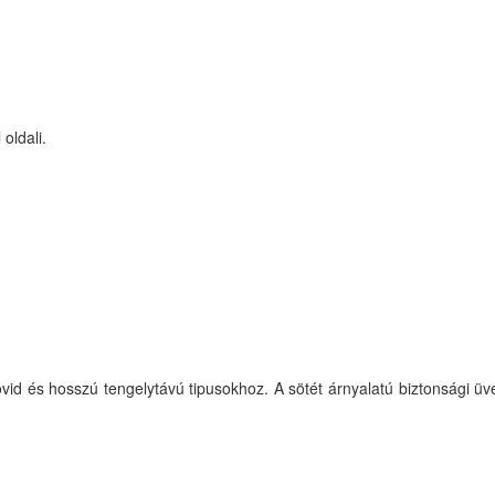
oldali.
vid és hosszú tengelytávú tipusokhoz. A sötét árnyalatú biztonsági ü