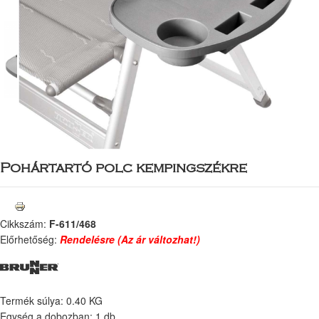
Pohártartó polc kempingszékre
Cikkszám:
F-611/468
Előrhetőség:
Rendelésre (Az ár változhat!)
Termék súlya: 0.40 KG
Egység a dobozban: 1 db