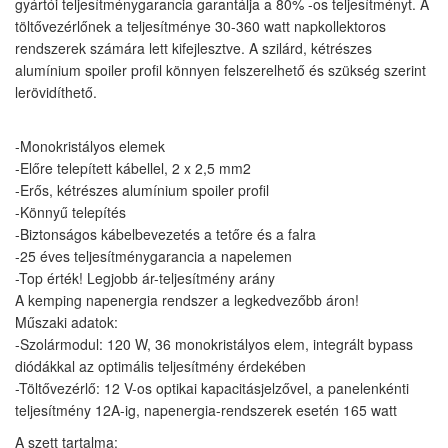
gyártói teljesítménygarancia garantálja a 80% -os teljesítményt. A
töltővezérlőnek a teljesítménye 30-360 watt napkollektoros
rendszerek számára lett kifejlesztve. A szilárd, kétrészes
alumínium spoiler profil könnyen felszerelhető és szükség szerint
lerövidíthető.
-Monokristályos elemek
-Előre telepített kábellel, 2 x 2,5 mm2
-Erős, kétrészes alumínium spoiler profil
-Könnyű telepítés
-Biztonságos kábelbevezetés a tetőre és a falra
-25 éves teljesítménygarancia a napelemen
-Top érték! Legjobb ár-teljesítmény arány
A kemping napenergia rendszer a legkedvezőbb áron!
Műszaki adatok:
-Szolármodul: 120 W, 36 monokristályos elem, integrált bypass
diódákkal az optimális teljesítmény érdekében
-Töltővezérlő: 12 V-os optikai kapacitásjelzővel, a panelenkénti
teljesítmény 12A-ig, napenergia-rendszerek esetén 165 watt
A szett tartalma: