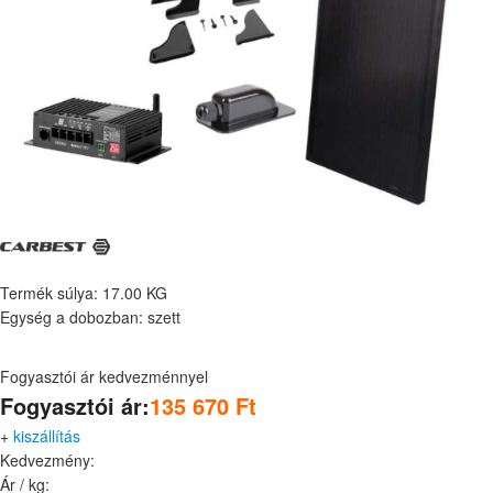
Napelem szett 120W Fekete
Cikkszám:
840314
Előrhetőség:
Rendelésre (Az ár változhat!)
Termék súlya: 17.00 KG
Egység a dobozban: szett
Fogyasztói ár kedvezménnyel
Fogyasztói ár:
135 670 Ft
+
kiszállítás
Kedvezmény:
Ár / kg: