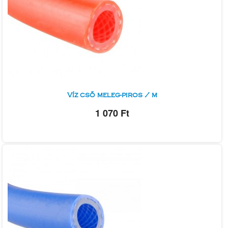
Víz cső meleg-piros / m
1 070 Ft