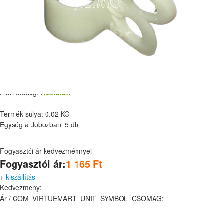
Műanyag csőbilincs 15-16mm / 5 db
Cikkszám:
651570
Előrhetőség:
Raktáron
Termék súlya: 0.02 KG
Egység a dobozban: 5 db
Fogyasztói ár kedvezménnyel
Fogyasztói ár:
1 165 Ft
+
kiszállítás
Kedvezmény:
Ár / COM_VIRTUEMART_UNIT_SYMBOL_CSOMAG: