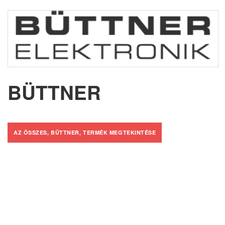
BÜTTNER
AZ ÖSSZES, BÜTTNER, TERMÉK MEGTEKINTÉSE