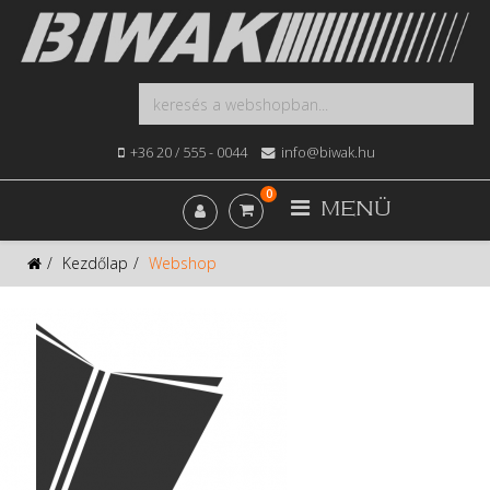
+36 20 / 555 - 0044
info@biwak.hu
0
MENÜ
Kezdőlap
Webshop