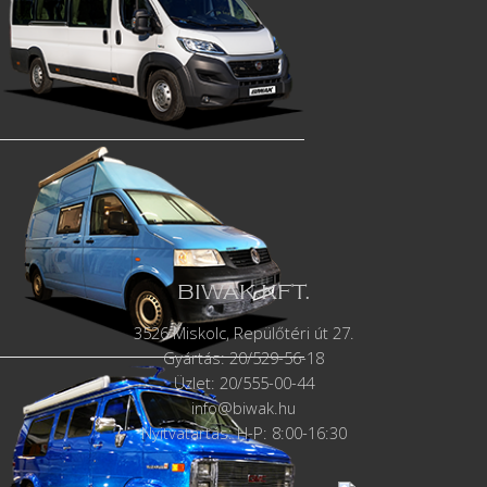
BIWAK KFT.
3526 Miskolc, Repülőtéri út 27.
Gyártás:
20/529-56-18
Üzlet: 20/555-00-44
info@biwak.hu
Nyitvatartás: H-P: 8:00-16:30