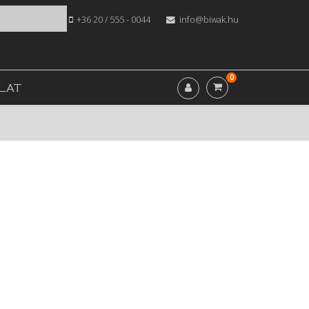
+36 20 / 555 - 0044
info@biwak.hu
0
LAT